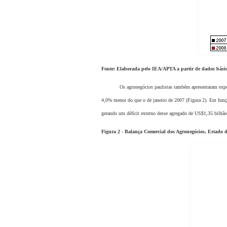
Fonte: Elaborada pelo IEA/APTA a partir de dados bá
Os agronegócios paulistas também apresentaram exportaçõ
4,0% menor do que o de janeiro de 2007 (Figura 2). Em funçã
gerando um déficit externo desse agregado de US$1,35 bilhão.
Figura 2 - Balança Comercial dos Agronegócios, Estado d