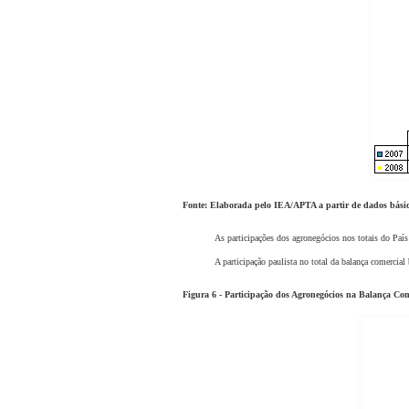
Fonte: Elaborada pelo IEA/APTA a partir de dados bá
As participações dos agronegócios nos totais do País cres
A participação paulista no total da balança comercial brasi
Figura 6 - Participação dos Agronegócios na Balança Come