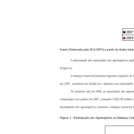
Fonte: Elaborada pelo IEA/APTA a partir de dados bá
A participação das exportações dos agronegócios paulistas
(Figura 3).
A balança comercial brasileira registrou superávit de US
em 2007, aconteceu em função de o aumento nas exportações (
No primeiro mês de 2008, as exportações dos agronegócios
comparação com janeiro de 2007, somando US$1,98 bilhão (16
desempenho dos agronegócios sustentou a balança comercial b
Figura 3 - Participação dos Agronegócios na Balança Com