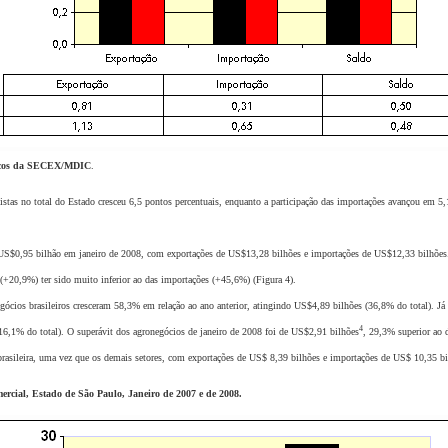
sicos da SECEX/MDIC
.
 no total do Estado cresceu 6,5 pontos percentuais, enquanto a participação das importações avançou em 5,
$0,95 bilhão em janeiro de 2008, com exportações de US$13,28 bilhões e importações de US$12,33 bilhões
+20,9%) ter sido muito inferior ao das importações (+45,6%) (Figura 4).
 brasileiros cresceram 58,3% em relação ao ano anterior, atingindo US$4,89 bilhões (36,8% do total). Já
4
,1% do total). O superávit dos agronegócios de janeiro de 2008 foi de US$2,91 bilhões
, 29,3% superior ao 
rasileira, uma vez que os demais setores, com exportações de US$ 8,39 bilhões e importações de US$ 10,35 bi
ercial, Estado de São Paulo, Janeiro de 2007 e de 2008.