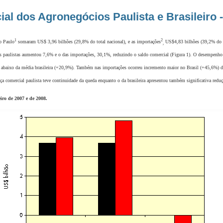
al dos Agronegócios Paulista e Brasileiro -
1
2
 Paulo
somaram US$ 3,96 bilhões (29,8% do total nacional), e as importações
US$4,83 bilhões (39,2% do to
,
es paulistas aumentou 7,6% e o das importações, 30,1%, reduzindo o saldo comercial (Figura 1). O desempenho 
 abaixo da média brasileira (+20,9%). Também nas importações ocorreu incremento maior no Brasil (+45,6%) 
ça comercial paulista teve continuidade da queda enquanto o da brasileira apresentou também significativa redu
iro de 2007 e de 2008.