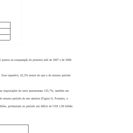
1 pontos na comparação do primeiro mês de 2007 e de 2008
. Esse superávit, 62,2% menor do que o do mesmo período
 as importações do setor aumentaram 135,7%, também em
do mesmo período do ano anterior (Figura 5). Portanto, o
lhões, produziram no período um déficit de US$ 1,96 bilhão.