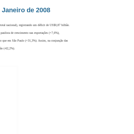
 Janeiro de 2008
tal nacional), registrando um déficit de US$0,87 bilhão.
paulista de crescimento nas exportações (+7,6%),
do que em São Paulo (+31,3%). Assim, na conjunção das
ção (-62,2%).