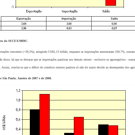
sicos da SECEX/MDIC
.
es crescentes (+39,5%), atingindo US$1,13 bilhão, enquanto as importações aumentaram 109,7%, somando
o disso, há que se destacar que as importações paulistas nos demais setores - exclusive os agronegócios - so
 Assim, conclui-se que o déficit do comércio exterior paulista só não foi maior devido ao desempenho dos agro
e São Paulo, Janeiro de 2007 e de 2008.