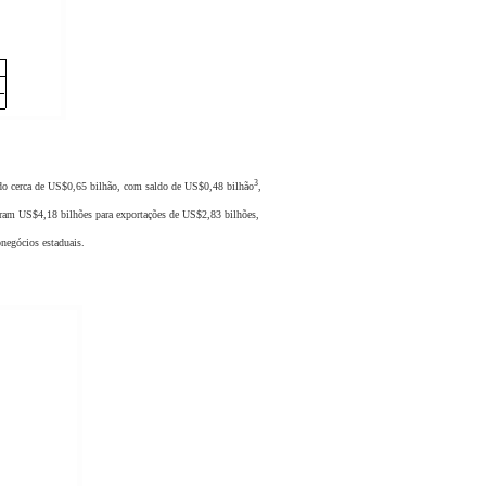
3
 cerca de US$0,65 bilhão, com saldo de US$0,48 bilhão
,
maram US$4,18 bilhões para exportações de US$2,83 bilhões,
negócios estaduais.