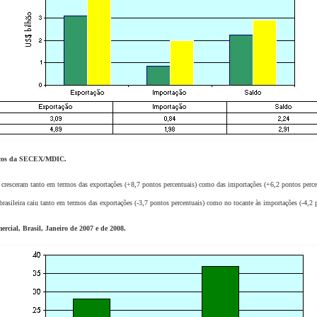
sicos da SECEX/MDIC.
ceram tanto em termos das exportações (+8,7 pontos percentuais) como das importações (+6,2 pontos percent
leira caiu tanto em termos das exportações (-3,7 pontos percentuais) como no tocante às importações (-4,2 po
rcial, Brasil, Janeiro de 2007 e de 2008.