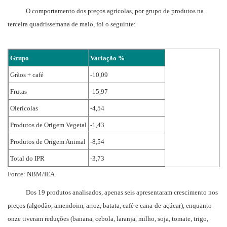
O comportamento dos preços agrícolas, por grupo de produtos na
terceira quadrissemana de maio, foi o seguinte:
Grupo
Variação %
Grãos + café
-10,09
Frutas
-15,97
Olerícolas
-4,54
Produtos de Origem Vegetal
-1,43
Produtos de Origem Animal
-8,54
Total do IPR
-3,73
Fonte: NBM/IEA
Dos 19 produtos analisados, apenas seis apresentaram crescimento nos
preços (algodão, amendoim, arroz, batata, café e cana-de-açúcar), enquanto
onze tiveram reduções (banana, cebola, laranja, milho, soja, tomate, trigo,