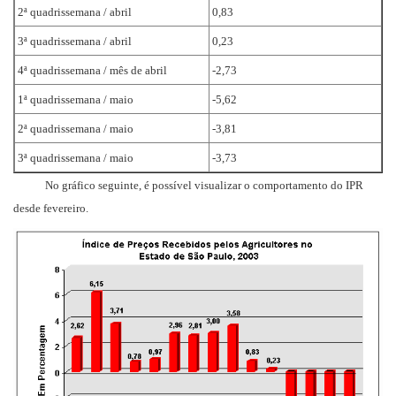
2ª quadrissemana / abril
0,83
3ª quadrissemana / abril
0,23
4ª quadrissemana / mês de abril
-2,73
1ª quadrissemana / maio
-5,62
2ª quadrissemana / maio
-3,81
3ª quadrissemana / maio
-3,73
No gráfico seguinte, é possível visualizar o comportamento do IPR
desde fevereiro.