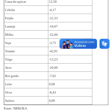
Cana-de-açúcar
12,50
Cebola
-4,17
Feijão
-22,33
Laranja
-16,67
Milho
-22,00
Soja
-3,75
Tomate
-42,91
Trigo
-13,23
Aves
-20,00
Boi gordo
-7,02
Leite
0,00
Ovos
-8,43
Suínos
0,00
Fonte: NBM/IEA