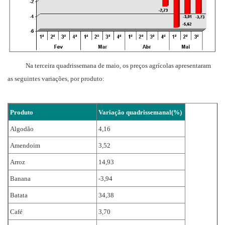
Na terceira quadrissemana de maio, os preços agrícolas apresentaram
as seguintes variações, por produto:
Produto
Variação quadrissemanal(%)
Algodão
4,16
Amendoim
3,52
Arroz
14,93
Banana
-3,94
Batata
34,38
Café
3,70