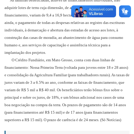
As famílias beneficiadas, através de financiamentos individuais, irão
adquirir lotes de terra cuja dimensão, de acordo com as propostas de
financiamento, variam de 9,4 a 16,9 hectares. As propostas prevêem,
ainda, o pagamento de todas as despesas relativas ao registro das escrituras
individuais, à demarcação e abertura das estradas de acesso aos lotes, à
construção das casas de moradia, ao abastecimento de água para consumo
humano e, aos serviços de capacitação e assistência técnica para a
implantação dos projetos.
O Crédito Fundiário, em Mato Grosso, conta com duas linhas de
financiamento: Nossa Primeira Terra (voltada para jovens entre 18 e 28 anos)
e consolidação da Agricultura Familiar (para trabalhadores rurais). As taxas de
juros variam de 3 a 6.5% ao ano, conforme as faixas de financiamento, que
variam de R$ 5 mil a R$ 40 mil. Os beneficiários terão bônus fixo sobre o
principal e sobre os juros, de 18%, e um bônus adicional nos casos de uma
boa negociação na compra da terra. Os prazos de pagamento são de 14 anos
(para financiamentos até R$ 15 mil) e de 17 anos (para financiamentos
superiores a R$ 15 mil). O prazo de carência é de 24 meses. (Só Notícias)