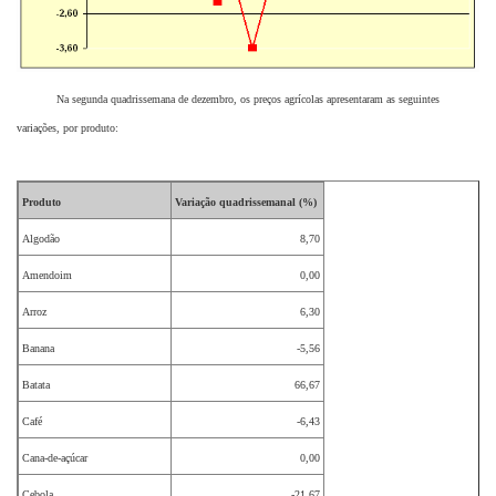
Na segunda quadrissemana de dezembro, os preços agrícolas apresentaram as seguintes
variações, por produto:
Produto
Variação quadrissemanal (%)
Algodão
8,70
Amendoim
0,00
Arroz
6,30
Banana
-5,56
Batata
66,67
Café
-6,43
Cana-de-açúcar
0,00
Cebola
-21,67