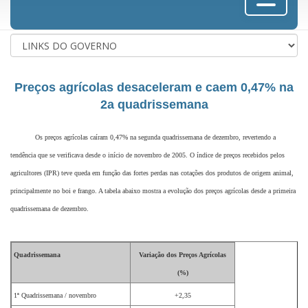
Preços agrícolas desaceleram e caem 0,47% na
2a quadrissemana
Os preços agrícolas caíram 0,47% na segunda quadrissemana de dezembro, revertendo a
tendência que se verificava desde o início de novembro de 2005. O índice de preços recebidos pelos
agricultores (IPR) teve queda em função das fortes perdas nas cotações dos produtos de origem animal,
principalmente no boi e frango. A tabela abaixo mostra a evolução dos preços agrícolas desde a primeira
quadrissemana de dezembro.
Quadrissemana
Variação dos Preços Agrícolas
(%)
1ª Quadrissemana / novembro
+2,35