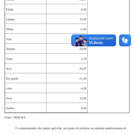
Feijão
6,56
Laranja
15,80
Milho
-5,00
Soja
2,90
Tomate
-20,00
Trigo
2,26
Aves
-16,67
Boi gordo
-11,40
Leite
-4,08
Ovos
15,00
Suínos
0,68
Fonte: NBM/IEA
O comportamento dos preços agrícolas, por grupo de produtos na segunda quadrissemana de