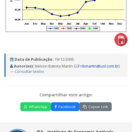
Data de Publicação:
19/12/2005
Autor(es):
Nelson Batista Martin (
nbmartin@uol.com.br
)
—
Consultar textos
Compartilhar este artigo:
WhatsApp
Facebook
Copiar Link
IEA - Instituto de Economia Agrícola