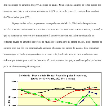
deu sustentação ao aumento de 3,70% no preço do grupo. Já no segmento animal, as fortes quedas nos
preços de aves, leite e boi levaram à redução de 7,97% no preço do grupo. O resultado foi a queda de
0,47% no índice geral (IPR).
O preço do boi voltou a apresentar forte queda com decisão do Ministério da Agricultura,
Pecuária e Abastecimento declarar a ocorrência de novo foco de febre aftosa em novo Estado, o Paraná, o
que fez aumentar as restrições dos importadores à carne bovina brasileira, além da estagnação do
consumo devido ao aumento dos preços ao nível dos consumidores da ordem de 20%, desde meados de
outubro, mas que não tem acompanhado a redução observada nos preços do atacado. Essa conjuntura
levou o preço recebido pelos pecuaristas as mesmas cotações de setembro, as menores do ano e dos
últimos quatro anos para o mês de dezembro. O comportamento dos preços recebidos pelos produtores
pode ser observado no gráfico seguinte: