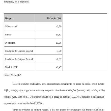
dezembro, foi o seguinte:
Grupo
Variação (%)
Grãos + café
-0,70
Frutas
13,13
Olerícolas
15,96
Produtos de Origem Vegetal
3,70
Produtos de Origem Animal
-7,97
Total do IPR
-0,47
Fonte: NBM/IEA
Dos 19 produtos analisados, nove apresentaram crescimento no preço (algodão, arroz, batata,
feijão, laranja, soja, trigo, ovos e suíno), enquanto oito tiveram reduções (banana, café, cebola, milho,
tomate, aves, leite e boi). O destaque de alta foi o preço da batata (+66,67%), enquanto a queda mais
expressiva ocorreu na cebola (-21,67%).
Entre os produtos de origem vegetal, a alta nos preços dos subgrupos das frutas e olerícolas