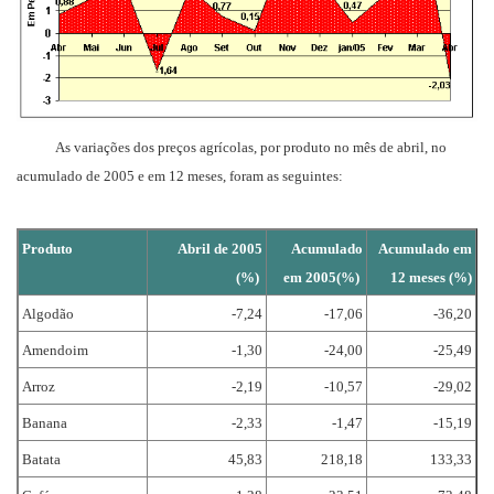
As variações dos preços agrícolas, por produto no mês de abril, no
acumulado de 2005 e em 12 meses, foram as seguintes:
Produto
Abril de 2005
Acumulado
Acumulado em
(%)
em 2005(%)
12 meses (%)
Algodão
-7,24
-17,06
-36,20
Amendoim
-1,30
-24,00
-25,49
Arroz
-2,19
-10,57
-29,02
Banana
-2,33
-1,47
-15,19
Batata
45,83
218,18
133,33