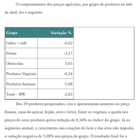
O comportamento dos preços agrícolas, por grupo de produtos no mês
de abril, foi o seguinte:
Grupo
Variação %
Grãos + café
-6,62
Frutas
-3,17
Olerícolas
5,63
Produtos Vegetais
-0,34
Produtos Animais
-5,08
Total – IPR
-2,03
Dos 19 produtos pesquisados, cinco apresentaram aumento no preço
(batata, cana-de-açúcar, feijão, aves e leite). Entre os vegetais, a queda nos
preços de onze produtos gerou redução de 0,34% no índice do grupo. Já no
segmento animal, o crescimento nas cotações do leite e das aves não impediu
a variação negativa de 5,08% nos preços do grupo. O resultado final foi o