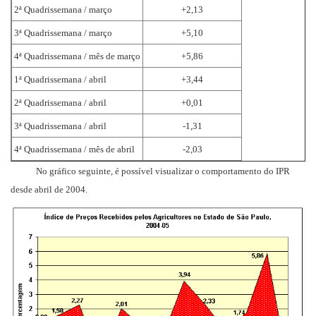
2ª Quadrissemana / março
+2,13
3ª Quadrissemana / março
+5,10
4ª Quadrissemana / mês de março
+5,86
1ª Quadrissemana / abril
+3,44
2ª Quadrissemana / abril
+0,01
3ª Quadrissemana / abril
-1,31
4ª Quadrissemana / mês de abril
-2,03
No gráfico seguinte, é possível visualizar o comportamento do IPR
desde abril de 2004.