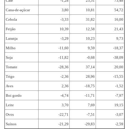
Café
-1,28
23,51
73,48
Cana-de-açúcar
3,80
10,81
54,72
Cebola
-3,33
31,82
16,00
Feijão
10,39
12,58
21,43
Laranja
-3,29
10,23
9,73
Milho
-11,60
9,59
-18,37
Soja
-11,82
-0,68
-38,09
Tomate
-28,36
37,14
20,00
Trigo
-2,36
28,96
-15,55
Aves
2,36
-18,75
-1,52
Boi gordo
-4,74
-11,71
-7,97
Leite
3,70
7,69
19,15
Ovos
-22,71
-7,51
-3,07
Suínos
-21,29
-29,83
-2,59