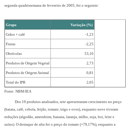
segunda quadrissemana de fevereiro de 2005, foi o seguinte:
Grupo
Variação (%)
Grãos + café
-1,23
Frutas
-2,25
Olerícolas
53,10
Produtos de Origem Vegetal
2,73
Produtos de Origem Animal
0,81
Total do IPR
2,05
Fonte: NBM/IEA
Dos 19 produtos analisados, sete apresentaram crescimento no preço
(batata, café, cebola, feijão, tomate, trigo e ovos), enquanto nove tiveram
reduções (algodão, amendoim, banana, laranja, milho, soja, boi, leite e
suíno). O destaque de alta foi o preço do tomate (+79,17%), enquanto a