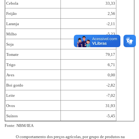
Cebola
33,33
Feijão
2,56
Laranja
-2,11
Milho
-5,23
Soja
-4,84
Tomate
79,17
Trigo
6,71
Aves
0,00
Boi gordo
-2,82
Leite
-7,02
Ovos
31,93
Suínos
-5,45
Fonte: NBM/IEA
O comportamento dos preços agrícolas, por grupo de produtos na