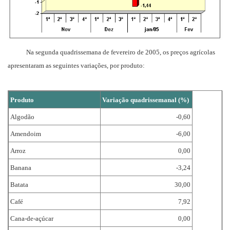
Na segunda quadrissemana de fevereiro de 2005, os preços agrícolas
apresentaram as seguintes variações, por produto:
Produto
Variação quadrissemanal (%)
Algodão
-0,60
Amendoim
-6,00
Arroz
0,00
Banana
-3,24
Batata
30,00
Café
7,92
Cana-de-açúcar
0,00