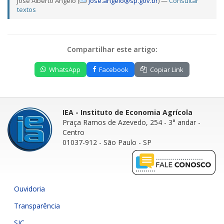
José Alberto Angelo (
jose.angelo@sp.gov.br
) —
Consultar
textos
Compartilhar este artigo:
WhatsApp
Facebook
Copiar Link
IEA - Instituto de Economia Agrícola
Praça Ramos de Azevedo, 254 - 3° andar
-
Centro
01037-912 - São Paulo - SP
Ouvidoria
Transparência
SIC