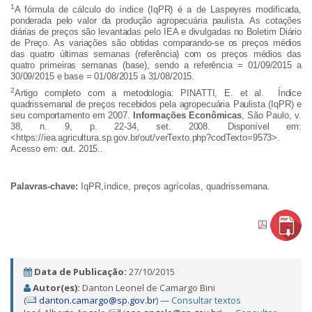
1
A fórmula de cálculo do índice (IqPR) é a de Laspeyres modificada,
ponderada pelo valor da produção agropecuária paulista. As cotações
diárias de preços são levantadas pelo IEA e divulgadas no Boletim Diário
de Preço. As variações são obtidas comparando-se os preços médios
das quatro últimas semanas (referência) com os preços médios das
quatro primeiras semanas (base), sendo a referência = 01/09/2015 a
30/09/2015 e base = 01/08/2015 a 31/08/2015.
2
Artigo completo com a metodologia: PINATTI, E. et al. Índice
quadrissemanal de preços recebidos pela agropecuária Paulista (IqPR) e
seu comportamento em 2007.
Informações Econômicas
, São Paulo, v.
38, n. 9, p. 22-34, set. 2008. Disponível em:
<https://iea.agricultura.sp.gov.br/out/verTexto.php?codTexto=9573>.
Acesso em: out. 2015..
Palavras-chave:
IqPR,índice, preços agrícolas, quadrissemana.
Data de Publicação:
27/10/2015
Autor(es):
Danton Leonel de Camargo Bini
(
danton.camargo@sp.gov.br
) —
Consultar textos