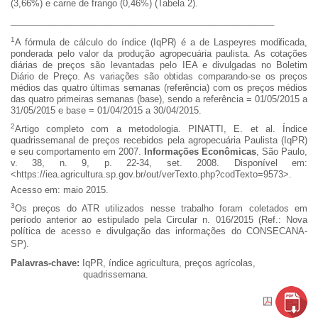
(3,66%) e carne de frango (0,46%) (Tabela 2).
_____________________________________________________
1
A fórmula de cálculo do índice (IqPR) é a de Laspeyres modificada,
ponderada pelo valor da produção agropecuária paulista. As cotações
diárias de preços são levantadas pelo IEA e divulgadas no Boletim
Diário de Preço. As variações são obtidas comparando-se os preços
médios das quatro últimas semanas (referência) com os preços médios
das quatro primeiras semanas (base), sendo a referência = 01/05/2015 a
31/05/2015 e base =
01/04/2015 a 30/04/2015.
2
Artigo completo com a metodologia. PINATTI, E. et al. Índice
quadrissemanal de preços recebidos pela agropecuária Paulista (IqPR)
e seu comportamento em 2007.
Informações Econômicas
, São Paulo,
v. 38, n. 9, p. 22-34, set. 2008. Disponível em:
<https://iea.agricultura.sp.gov.br/out/verTexto.php?codTexto=9573>.
Acesso em: maio 2015.
3
Os preços do ATR utilizados nesse trabalho foram coletados em
período anterior ao estipulado pela Circular n. 016/2015 (Ref.: Nova
política de acesso e divulgação das informações do CONSECANA-
SP).
Palavras-chave:
IqPR, índice agricultura, preços agrícolas,
quadrissemana.