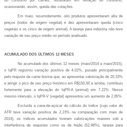
do consumo por carnes, resultaram em retração do consumo,
ocasionando, assim, queda das cotações.
Em maio, resumidamente, oito produtos apresentaram alta de
preços (todos de origem vegetal) e dez apresentaram queda (cinco
vegetais e os cinco de origem animal). A laranja para indústria não teve
variação de seu preço médio no período analisado.
ACUMULADO DOS ÚLTIMOS 12 MESES
No acumulado dos últimos 12 meses (maio/2014 a maio/2015),
o IqPR registrou variação positiva de 4,02%, puxado principalmente
pelo reajuste da carne bovina que, ao apresentar valorização de 20,33%
e atingir o pico de seu preço histórico em R$
150,00 a
arroba, contribuiu
fortemente para a elevação do IqPR-A (animal) em 7,22%. Nesse
mesmo intervalo, o IqPR-V (vegetal) apresentou um aumento de 2,85%.
Excluída a cana-de-açúcar do cálculo do índice (cujo valor do
ATR teve variação positiva de 2,23% na comparação com maio de
2014), os índices acumulados tiveram valorizações maiores sob a
interferência de reajustes como os de feijão (52,98%), laranja para