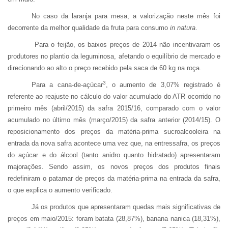
No caso da laranja para mesa, a valorização neste mês foi
decorrente da melhor qualidade da fruta para consumo
in natura
.
Para o feijão, os baixos preços de 2014 não incentivaram os
produtores no plantio da leguminosa, afetando o equilíbrio de mercado e
direcionando ao alto o preço recebido pela saca de 60 kg na roça.
3
Para a cana-de-açúcar
, o aumento de 3,07% registrado é
referente ao reajuste no cálculo do valor acumulado do ATR ocorrido no
primeiro mês (abril/2015) da safra 2015/16, comparado com o valor
acumulado no último mês (março/2015) da safra anterior (2014/15). O
reposicionamento dos preços da matéria-prima sucroalcooleira na
entrada da nova safra acontece uma vez que, na entressafra, os preços
do açúcar e do álcool (tanto anidro quanto hidratado) apresentaram
majorações. Sendo assim, os novos preços dos produtos finais
redefiniram o patamar de preços da matéria-prima na entrada da safra,
o que explica o aumento verificado
.
Já os produtos que apresentaram quedas mais significativas de
preços em maio/2015: foram batata (28,87%), banana nanica (18,31%),