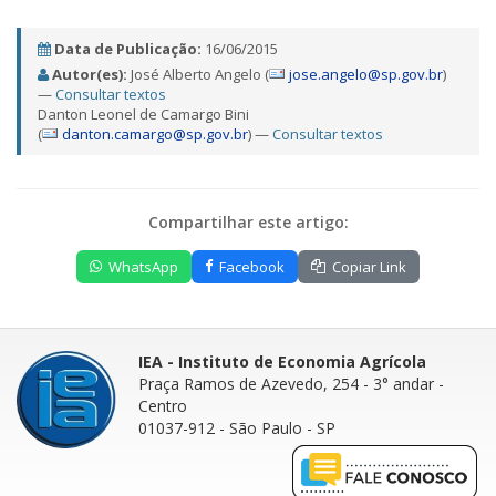
Data de Publicação:
16/06/2015
Autor(es):
José Alberto Angelo (
jose.angelo@sp.gov.br
)
—
Consultar textos
Danton Leonel de Camargo Bini
(
danton.camargo@sp.gov.br
) —
Consultar textos
Compartilhar este artigo:
WhatsApp
Facebook
Copiar Link
IEA - Instituto de Economia Agrícola
Praça Ramos de Azevedo, 254 - 3° andar
-
Centro
01037-912 - São Paulo - SP