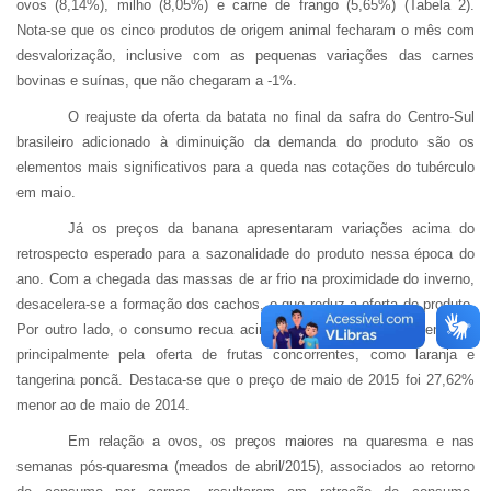
ovos (8,14%), milho (8,05%) e carne de frango (5,65%) (Tabela 2).
Nota-se que os cinco produtos de origem animal fecharam o mês com
desvalorização, inclusive com as pequenas variações das carnes
bovinas e suínas, que não chegaram a -1%.
O reajuste da oferta da batata no final da safra do Centro-Sul
brasileiro adicionado à diminuição da demanda do produto são os
elementos mais significativos para a queda nas cotações do tubérculo
em maio.
Já os preços da banana apresentaram variações acima do
retrospecto esperado para a sazonalidade do produto nessa época do
ano. Com a chegada das massas de ar frio na proximidade do inverno,
desacelera-se a formação dos cachos, o que reduz a oferta do produto.
Por outro lado, o consumo recua acima desse montante, influenciado
principalmente pela oferta de frutas concorrentes, como laranja e
tangerina poncã. Destaca-se que o preço de maio de 2015 foi 27,62%
menor ao de maio de 2014.
Em relação a ovos, os preços maiores na quaresma e nas
semanas pós-quaresma (meados de abril/2015),
associados ao retorno