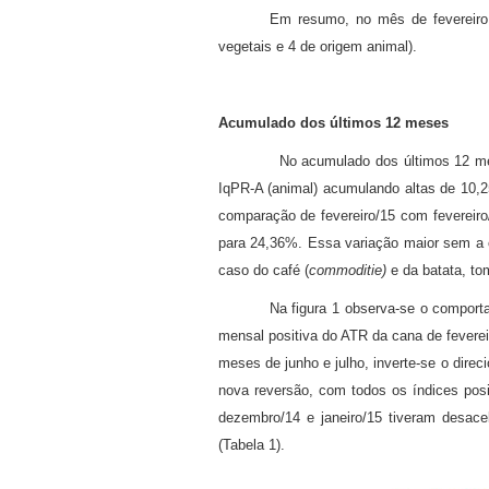
Em resumo, no mês de fevereiro,
vegetais e 4 de origem animal).
Acumulado dos últimos 12 meses
No acumulado dos últimos 12 meses (fev
IqPR-A (animal) acumulando altas de 10,
comparação de fevereiro/15 com fevereiro
para 24,36%. Essa variação maior sem a c
caso do café (
commoditie)
e da batata, to
Na figura 1 observa-se o comport
mensal positiva do ATR da cana de fevere
meses de junho e julho, inverte-se o dire
nova reversão, com todos os índices pos
dezembro/14 e janeiro/15 tiveram desace
(Tabela 1).