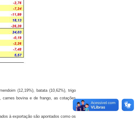
endoim (12,19%), batata (10,62%), trigo
é, carnes bovina e de frango, as cotações
nados à exportação são apontados como os