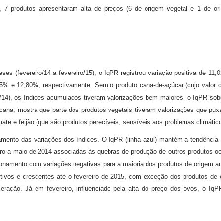
 7 produtos apresentaram alta de preços (6 de origem vegetal e 1 de or
ereiro/14 a fevereiro/15), o IqPR registrou variação positiva de 11,02
25% e 12,80%, respectivamente. Sem o produto cana-de-açúcar (cujo valor d
/14), os índices acumulados tiveram valorizações bem maiores: o IqPR sob
ana, mostra que parte dos produtos vegetais tiveram valorizações que pux
mate e feijão (que são produtos perecíveis, sensíveis aos problemas climáti
amento das variações dos índices. O IqPR (linha azul) mantém a tendência d
iro a maio de 2014 associadas às quebras de produção de outros produtos oc
cionamento com variações negativas para a maioria dos produtos de origem ani
itivos e crescentes até o fevereiro de 2015, com exceção dos produtos de
leração. Já em fevereiro, influenciado pela alta do preço dos ovos, o Iq