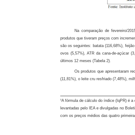
Na comparação de fevereiro/2015
produtos que tiveram preços com increme
são os seguintes: batata (116,68%), feij
ovos (5,57%), ATR da cana-de-açúcar (3,
últimos 12 meses (Tabela 2).
Os produtos que apresentaram red
(11,81%), o leite cru resfriado (7,48%), m
¹A fórmula de cálculo do índice (IqPR) é 
levantadas pelo IEA e divulgadas no Bolet
com os preços médios das quatro primeira