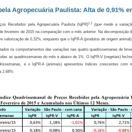
ela Agropecuária Paulista: Alta de 0,91% e
1,2
ços Recebidos pela Agropecuária Paulista (IqPR)
(que mede a variaçã
 de fevereiro de 2015 na comparação com o mês anterior. Na decomposição d
e valorização de 0,32%, enquanto que o IqPR-A (produtos de origem animal) 
tados os comportamentos das variações nas quatro quadrissemanas de fever
odas as quadrissemanas do mês e abaixo de 1%. O IqPR-V (vegetais) fechou 
drissemanas, e o IqPR-A (animais) apresentou índices crescentes com ma
 a 2,68%.