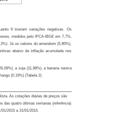
uanto 9 tiveram variações negativas. Os
2 meses, medidos pelo IPCA-IBGE em 7,7%,
,13%). Já os valores do amendoim (5,80%),
sitivas abaixo da inflação acumulada nos
26,09%), a soja (11,99%), a banana nanica
frango (0,19%) (Tabela 2).
lista. As cotações diárias de preços são
s das quatro últimas semanas (referência)
1/01/2015 a 31/01/2015.