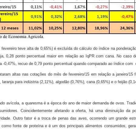
evereiro teve alta de 0,65%) é excluída do cálculo do índice na ponderação
eja, 0,28 ponto percentual maior em relação ao IqPR com cana. No caso 
a -0,47%, recuo de 0,79 ponto percentual quando comparado ao índice com c
aram altas nas cotações do mês de fevereiro/15 em relação a janeiro/15 
 laranja para indústria (2,11%), algodão (0,76%), cana (0,65%) e o feijão (0,1
o avícola, a quaresma é a época do ano de maior demanda de ovos. Tradic
sumidores. Coincidentemente afetando a oferta, há uma diminuição da p
vidade. Outro fator é a troca de penas das aves, ocorrendo um grande est
ia como fonte de proteína e é um dos principais alimentos consumidos, ge