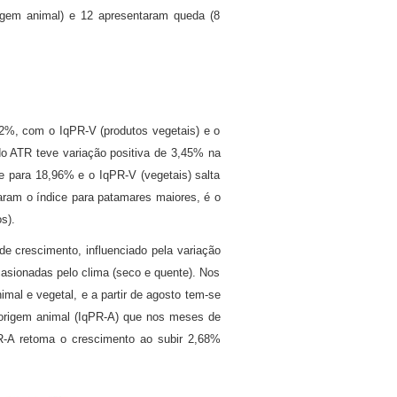
igem animal) e 12 apresentaram queda (8
%, com o IqPR-V (produtos vegetais) e o
o ATR teve variação positiva de 3,45% na
e para 18,96% e o IqPR-V (vegetais) salta
aram o índice para patamares maiores, é o
cos).
e crescimento, influenciado pela variação
asionadas pelo clima (seco e quente). Nos
mal e vegetal, e a partir de agosto tem-se
 origem animal (IqPR-A) que nos meses de
PR-A retoma o crescimento ao subir 2,68%