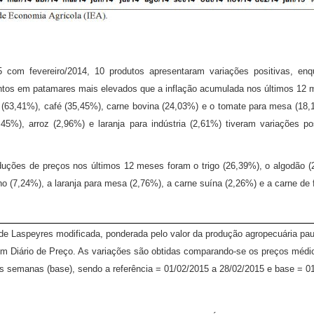
 com fevereiro/2014, 10 produtos apresentaram variações positivas, enq
ntos em patamares mais elevados que a inflação acumulada nos últimos 1
ão (63,41%), café (35,45%), carne bovina (24,03%) e o tomate para mesa (18
45%), arroz (2,96%) e laranja para indústria (2,61%) tiveram variações po
uções de preços nos últimos 12 meses foram o trigo (26,39%), o algodão (
ilho (7,24%), a laranja para mesa (2,76%), a carne suína (2,26%) e a carne de 
a de Laspeyres modificada, ponderada pelo valor da produção agropecuária pau
im Diário de Preço. As variações são obtidas comparando-se os preços médio
s semanas (base), sendo a referência = 01/02/2015 a 28/02/2015 e base = 0