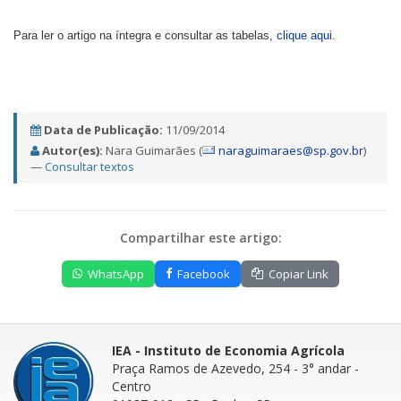
Para ler o artigo na íntegra e consultar as tabelas,
clique aqui
.
Data de Publicação:
11/09/2014
Autor(es):
Nara Guimarães (
naraguimaraes@sp.gov.br
)
—
Consultar textos
Compartilhar este artigo:
WhatsApp
Facebook
Copiar Link
IEA - Instituto de Economia Agrícola
Praça Ramos de Azevedo, 254 - 3° andar
-
Centro