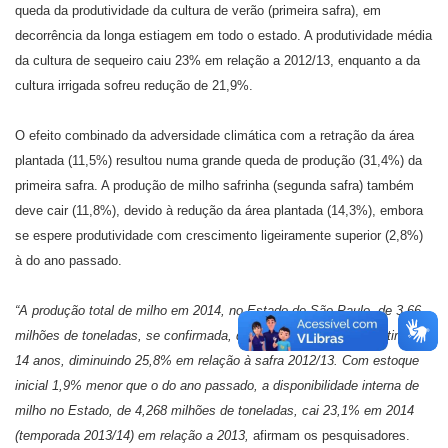
queda da produtividade da cultura de verão (primeira safra), em
decorrência da longa estiagem em todo o estado. A produtividade média
da cultura de sequeiro caiu 23% em relação a 2012/13, enquanto a da
cultura irrigada sofreu redução de 21,9%.
O efeito combinado da adversidade climática com a retração da área
plantada (11,5%) resultou numa grande queda de produção (31,4%) da
primeira safra. A produção de milho safrinha (segunda safra) também
deve cair (11,8%), devido à redução da área plantada (14,3%), embora
se espere produtividade com crescimento ligeiramente superior (2,8%)
à do ano passado.
“A produção total de milho em 2014, no Estado de São Paulo, de 3,66
milhões de toneladas, se confirmada, deverá ser a menor dos últimos
14 anos, diminuindo 25,8% em relação à safra 2012/13. Com estoque
inicial 1,9% menor que o do ano passado, a disponibilidade interna de
milho no Estado, de 4,268 milhões de toneladas, cai 23,1% em 2014
(temporada 2013/14) em relação a 2013,
afirmam os pesquisadores.