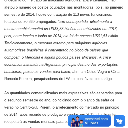
O declínio do mercado de máquinas agrícolas, aparentemente, não
afetou o número de postos ocupados nas montadoras, pois, no primeiro
semestre de 2014, houve contratação de 113 novos funcionários,
totalizando 20.869 empregados. “
Em contrapartida, dificilmente a
receita cambial repetirá os US$3,55 bilhões contabilizados em 2013,
pois, entre janeiro e junho de 2014, ela foi de apenas US$1,53 bilhão.
Tradicionalmente, o mercado externo para máquinas agrícolas
automotrizes brasileiras é concentrado no bloco de países que
compõem o Mercosul e alguns poucos países africanos. A crise
econômica instalada na Argentina, principal destino das exportações
brasileiras, puxou as vendas para baixo,
afirmam Celso Vegro e Célia
Roncato Ferreira, pesquisadores do IEA responsáveis pelo artigo.
As quantidades comercializadas mais expressivas são esperadas para
o segundo semestre do ano, coincidindo com o plantio da safra de
verão no Centro-Sul. Porém, o arrefecimento do mercado no princípio
de 2014, após recorde de produção e vendas em 2013, dificilmente
recuperará as vendas mensais para patamares acima das 6 mil