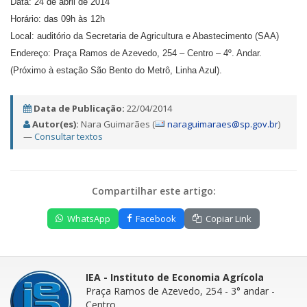
Data: 24 de abril de 2014
Horário: das 09h às 12h
Local: auditório da Secretaria de Agricultura e Abastecimento (SAA)
Endereço: Praça Ramos de Azevedo, 254 – Centro – 4º. Andar.
(Próximo à estação São Bento do Metrô, Linha Azul).
Data de Publicação:
22/04/2014
Autor(es):
Nara Guimarães (
naraguimaraes@sp.gov.br
)
—
Consultar textos
Compartilhar este artigo:
WhatsApp
Facebook
Copiar Link
IEA - Instituto de Economia Agrícola
Praça Ramos de Azevedo, 254 - 3° andar
-
Centro