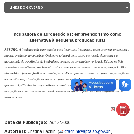
Incubadora de agronegócios: empreendorismo como
alternativa à pequena produção rural
RESUMO:
A incubadora de agronegócios é um importante instrumento capaz de tornar
competitiva a
pequena produção agropecuária. O objetivo principal deste artigo é a revisão desse
tema e a
apresentação de experiências de incubadoras voltadas ao agronegócio no Brasil. Existem
no País
incubadoras tecnológicas, tradicionais e mistas, com pequena parcela voltada ao agronegócio.
Elas
têm também diferentes finalidades: incubação solidária - pessoas e processos - para a
organização do
empreendimento; e incubação de produtos - para agregação de valor. No levantamento
constatou-se
que parte significativa dos empreendimentos rurais recebe monitoramento na
produção e na
agregação de valor; enquanto nas demais trabalha-se apenas o processamento/
beneficiamento da
matéria-prima.
Data de Publicação:
28/12/2006
Autor(es):
Cristina Fachini (
cfachini@apta.sp.gov.br
)