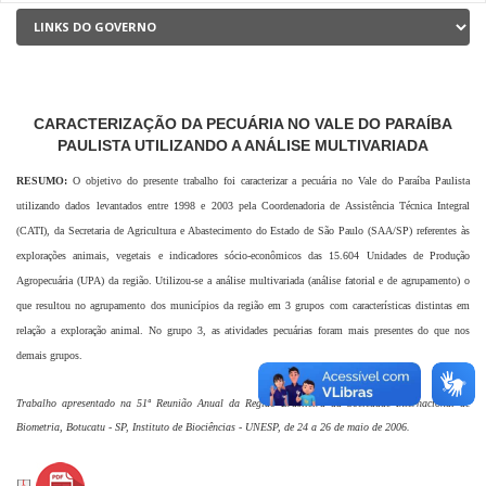
CARACTERIZAÇÃO DA PECUÁRIA NO VALE DO PARAÍBA
PAULISTA UTILIZANDO A ANÁLISE MULTIVARIADA
RESUMO
:
O objetivo do presente trabalho foi caracterizar a pecuária no Vale do Paraíba Paulista
utilizando dados levantados entre 1998 e 2003 pela Coordenadoria de Assistência Técnica Integral
(CATI), da Secretaria de Agricultura e Abastecimento do Estado de São Paulo (SAA/SP) referentes às
explorações animais, vegetais e indicadores sócio-econômicos das 15.604 Unidades de Produção
Agropecuária (UPA) da região. Utilizou-se a análise multivariada (análise fatorial e de agrupamento) o
que resultou no agrupamento dos municípios da região em 3 grupos com características distintas em
relação a exploração animal. No grupo 3, as atividades pecuárias foram mais presentes do que nos
demais grupos.
Trabalho apresentado na 51ª Reunião Anual da Região Brasileira da Sociedade Internacional de
Biometria, Botucatu - SP, Instituto de Biociências - UNESP, de 24 a 26 de maio de 2006.