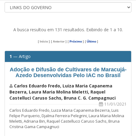
A busca resultou em 131 resultados. Exibindo de 1 a 10.
[
Início
]
[
Anterior
]
[
Próximo
]
[
Último
]
1
— Artigo
Adoção e Difusão de Cultivares de Maracujá-
Azedo Desenvolvidas Pelo IAC no Brasil
Carlos Eduardo Fredo, Luiza Maria Capanema
Bezerra, Laura Maria Molina Meletti, Raquel
Castelluci Caruso Sachs, Bruna C. G. Campagnuci
11/01/2021
Carlos Eduardo Fredo, Luiza Maria Capanema Bezerra, Luis
Felipe Purquerio, Djalma Ferreira Pelegrini, Laura Maria Molina
Meletti, Adriana Bin, Raquel Castellucci Caruso Sachs, Bruna
Cristina Gama Campagnuci