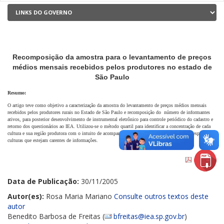
Recomposição da amostra para o levantamento de preços
médios mensais recebidos pelos produtores no estado de
São Paulo
Resumo:
O artigo teve como objetivo a caracterização da amostra do levantamento de preços médios mensais
recebidos pelos produtores rurais no Estado de São Paulo e recomposição do número de informantes
ativos, para posterior desenvolvimento de instrumental eletrônico para controle periódico do cadastro e
retorno dos questionários ao IEA. Utilizou-se o método quartil para identificar a concentração de cada
cultura e sua região produtora com o intuito de acompanhar o retorno dos questionários, em especial as
culturas que estejam carentes de informações.
Data de Publicação:
30/11/2005
Autor(es):
Rosa Maria Mariano
Consulte outros textos deste
autor
Benedito Barbosa de Freitas (
bfreitas@iea.sp.gov.br
)