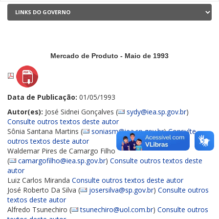
Mercado de Produto - Maio de 1993
Data de Publicação:
01/05/1993
Autor(es):
José Sidnei Gonçalves (
sydy@iea.sp.gov.br
)
Consulte outros textos deste autor
Sônia Santana Martins (
soniasm@iea.sp.gov.br
)
Consulte
outros textos deste autor
Waldemar Pires de Camargo Filho
(
camargofilho@iea.sp.gov.br
)
Consulte outros textos deste
autor
Luiz Carlos Miranda
Consulte outros textos deste autor
José Roberto Da Silva (
josersilva@sp.gov.br
)
Consulte outros
textos deste autor
Alfredo Tsunechiro (
tsunechiro@uol.com.br
)
Consulte outros