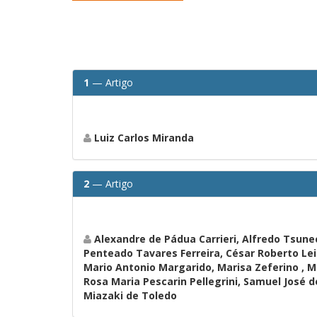
1
— Artigo
Luiz Carlos Miranda
2
— Artigo
Alexandre de Pádua Carrieri, Alfredo Tsunec
Penteado Tavares Ferreira, César Roberto Leit
Mario Antonio Margarido, Marisa Zeferino , M
Rosa Maria Pescarin Pellegrini, Samuel José de
Miazaki de Toledo