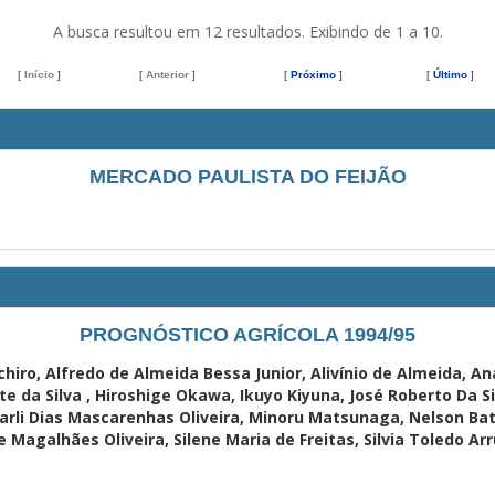
A busca resultou em 12 resultados. Exibindo de 1 a 10.
[
Início
]
[
Anterior
]
[
Próximo
]
[
Último
]
MERCADO PAULISTA DO FEIJÃO
PROGNÓSTICO AGRÍCOLA 1994/95
hiro, Alfredo de Almeida Bessa Junior, Alivínio de Almeida, A
e da Silva , Hiroshige Okawa, Ikuyo Kiyuna, José Roberto Da Sil
arli Dias Mascarenhas Oliveira, Minoru Matsunaga, Nelson Bat
 Magalhães Oliveira, Silene Maria de Freitas, Silvia Toledo Ar