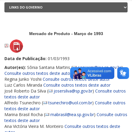
Mercado de Produto - Março de 1993
Data de Publicação:
01/03/1993
Autor(es):
Sônia Santana Martins (
soniasm@iea.sp.gov.br
)
Consulte outros textos deste autor
Regina Junko Yoshii
Consulte outros textos deste autor
Luiz Carlos Miranda
Consulte outros textos deste autor
José Roberto Da Silva (
josersilva@sp.gov.br
)
Consulte outros
textos deste autor
Alfredo Tsunechiro (
tsunechiro@uol.com.br
)
Consulte outros
textos deste autor
Marina Brasil Rocha (
mabrasil@iea.sp.gov.br
)
Consulte outros
textos deste autor
Ana Victória Vieira M. Monteiro
Consulte outros textos deste