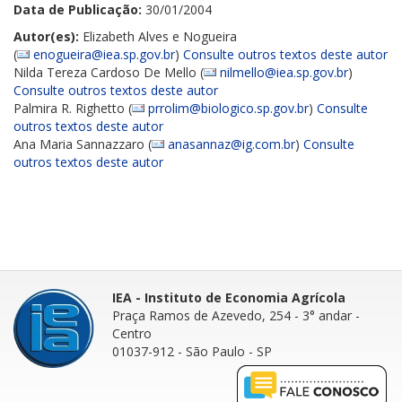
Data de Publicação:
30/01/2004
Autor(es):
Elizabeth Alves e Nogueira
(
enogueira@iea.sp.gov.br
)
Consulte outros textos deste autor
Nilda Tereza Cardoso De Mello (
nilmello@iea.sp.gov.br
)
Consulte outros textos deste autor
Palmira R. Righetto (
prrolim@biologico.sp.gov.br
)
Consulte
outros textos deste autor
Ana Maria Sannazzaro (
anasannaz@ig.com.br
)
Consulte
outros textos deste autor
IEA - Instituto de Economia Agrícola
Praça Ramos de Azevedo, 254 - 3° andar
-
Centro
01037-912 - São Paulo - SP