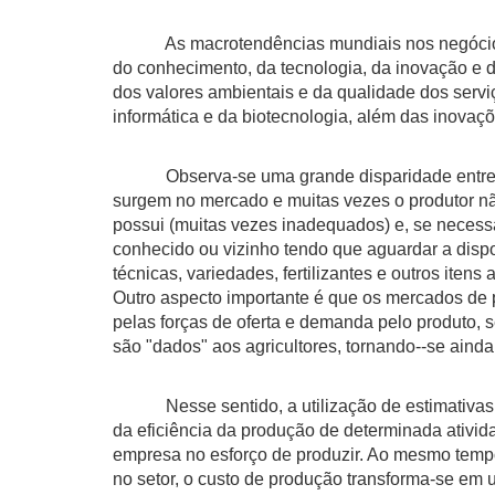
As macrotendências mundiais nos negócios tê
do conhecimento, da tecnologia, da inovação e d
dos valores ambientais e da qualidade dos servi
informática e da biotecnologia, além das inova
Observa-se uma grande disparidade entre os p
surgem no mercado e muitas vezes o produtor não
possui (muitas vezes inadequados) e, se neces
conhecido ou vizinho tendo que aguardar a disp
técnicas, variedades, fertilizantes e outros itens
Outro aspecto importante é que os mercados de p
pelas forças de oferta e demanda pelo produto, 
são "dados" aos agricultores, tornando--se aind
Nesse sentido, a utilização de estimativas de
da eficiência da produção de determinada ativid
empresa no esforço de produzir. Ao mesmo tempo
no setor, o custo de produção transforma-se em