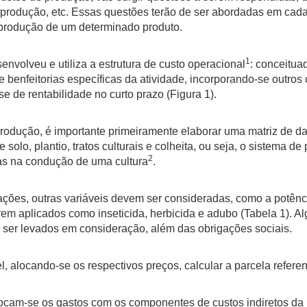
o na produção, etc. Essas questões terão de ser abordadas em ca
 produção de um determinado produto.
1
olveu e utiliza a estrutura de custo operacional
: conceitu
e benfeitorias específicas da atividade, incorporando-se outro
se de rentabilidade no curto prazo (Figura 1).
ução, é importante primeiramente elaborar uma matriz de dad
solo, plantio, tratos culturais e colheita, ou seja, o sistema d
2
das na condução de uma cultura
.
, outras variáveis devem ser consideradas, como a potênci
em aplicados como inseticida, herbicida e adubo (Tabela 1). Al
 ser levados em consideração, além das obrigações sociais.
cando-se os respectivos preços, calcular a parcela referent
m-se os gastos com os componentes de custos indiretos da p