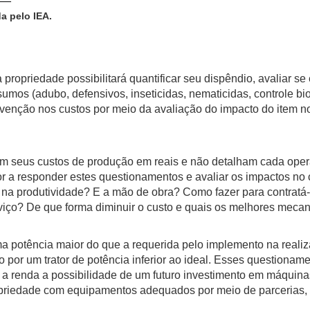
a pelo IEA.
iedade possibilitará quantificar seu dispêndio, avaliar se 
mos (adubo, defensivos, inseticidas, nematicidas, controle bio
tervenção nos custos por meio da avaliação do impacto do item n
us custos de produção em reais e não detalham cada opera
r a responder estes questionamentos e avaliar os impactos no
 na produtividade? E a mão de obra? Como fazer para contratá-la
iço? De que forma diminuir o custo e quais os melhores mecan
 potência maior do que a requerida pelo implemento na reali
o por um trator de potência inferior ao ideal. Esses questiona
a renda a possibilidade de um futuro investimento em máquinas
priedade com equipamentos adequados por meio de parcerias, co