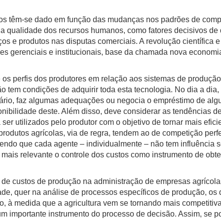
m-se dado em função das mudanças nos padrões de competit
a qualidade dos recursos humanos, como fatores decisivos de d
ços e produtos nas disputas comerciais. A revolução científica
ções gerenciais e institucionais, base da chamada nova econo
erfis dos produtores em relação aos sistemas de produção; 
 tem condições de adquirir toda esta tecnologia. No dia a dia
sário, faz algumas adequações ou negocia o empréstimo de al
onibilidade deste. Além disso, deve considerar as tendências 
 a ser utilizados pelo produtor com o objetivo de tornar mais efic
rodutos agrícolas, via de regra, tendem ao de competição perfe
sendo que cada agente – individualmente – não tem influência s
a mais relevante o controle dos custos como instrumento de obte
 custos de produção na administração de empresas agrícolas
ade, quer na análise de processos específicos de produção, os
, à medida que a agricultura vem se tornando mais competitiv
 um importante instrumento do processo de decisão. Assim, se 