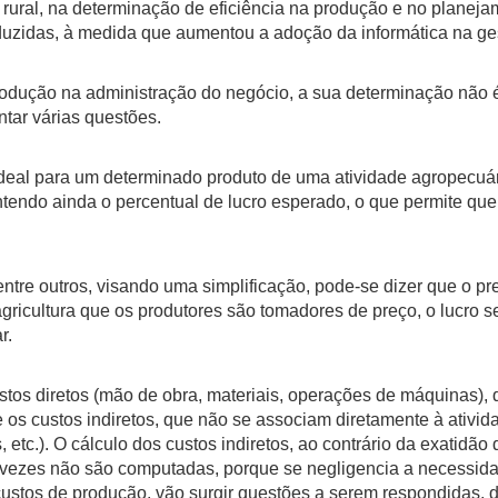
ural, na determinação de eficiência na produção e no planejam
duzidas, à medida que aumentou a adoção da informática na g
o na administração do negócio, a sua determinação não é uma
ntar várias questões.
 para um determinado produto de uma atividade agropecuária
ntendo ainda o percentual de lucro esperado, o que permite qu
outros, visando uma simplificação, pode-se dizer que o preç
 agricultura que os produtores são tomadores de preço, o lucro
r.
diretos (mão de obra, materiais, operações de máquinas), q
 os custos indiretos, que não se associam diretamente à ativid
 etc.). O cálculo dos custos indiretos, ao contrário da exatidão
s vezes não são computadas, porque se negligencia a necessida
ustos de produção, vão surgir questões a serem respondidas, d