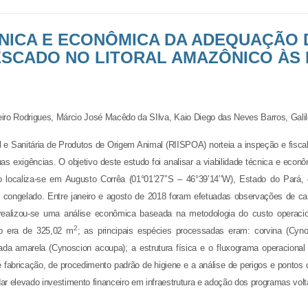
CNICA E ECONÔMICA DA ADEQUAÇÃO 
SCADO NO LITORAL AMAZÔNICO ÀS 
iro Rodrigues
,
Márcio José Macêdo da SIlva
,
Kaio Diego das Neves Barros
,
Gali
e Sanitária de Produtos de Origem Animal (RIISPOA) norteia a inspeção e fisca
 exigências. O objetivo deste estudo foi analisar a viabilidade técnica e eco
ocaliza-se em Augusto Corrêa (01°01’27’’S – 46°39’14’’W), Estado do Pará,
ixe congelado. Entre janeiro e agosto de 2018 foram efetuadas observações de c
, realizou-se uma análise econômica baseada na metodologia do custo operaci
2
to era de 325,02 m
; as principais espécies processadas eram: corvina (
Cyno
ada amarela (
Cynoscion acoupa
); a estrutura física e o fluxograma operaci
e fabricação, de procedimento padrão de higiene e a análise de perigos e pontos 
r elevado investimento financeiro em infraestrutura e adoção dos programas volt