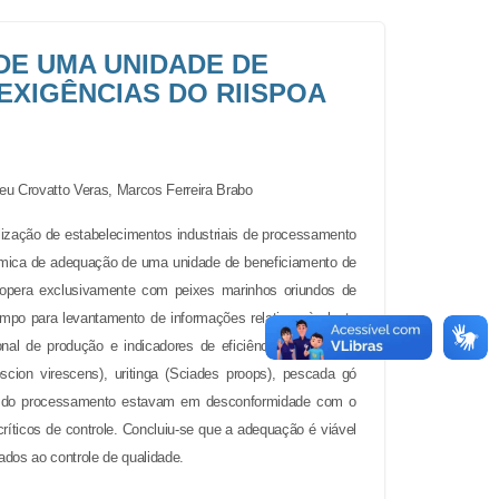
DE UMA UNIDADE DE
EXIGÊNCIAS DO RIISPOA
leu Crovatto Veras
,
Marcos Ferreira Brabo
lização de estabelecimentos industriais de processamento
nômica de adequação de uma unidade de beneficiamento de
 opera exclusivamente com peixes marinhos oriundos de
ampo para levantamento de informações relativas à planta
onal de produção e indicadores de eficiência econômica.
scion virescens
), uritinga (
Sciades proops
), pescada gó
onal do processamento estavam em desconformidade com o
críticos de controle. Concluiu-se que a adequação é viável
ados ao controle de qualidade.