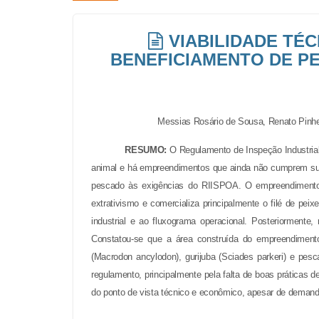
VIABILIDADE TÉ
BENEFICIAMENTO DE PE
Messias Rosário de Sousa
,
Renato Pinhe
RESUMO:
O Regulamento de Inspeção Industrial 
animal e há empreendimentos que ainda não cumprem suas
pescado às exigências do RIISPOA. O empreendimento l
extrativismo e comercializa principalmente o filé de pe
industrial e ao fluxograma operacional. Posteriormente
Constatou-se que a área construída do empreendimen
(
Macrodon ancylodon
), gurijuba (
Sciades parkeri
) e pesc
regulamento, principalmente pela falta de boas práticas d
do ponto de vista técnico e econômico, apesar de demanda