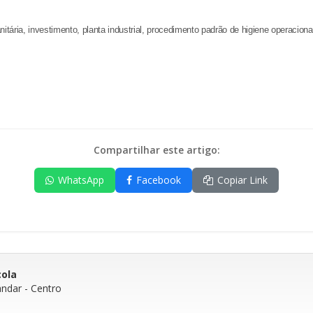
itária, investimento, planta industrial, procedimento padrão de higiene operaciona
Compartilhar este artigo:
WhatsApp
Facebook
Copiar Link
cola
andar
- Centro