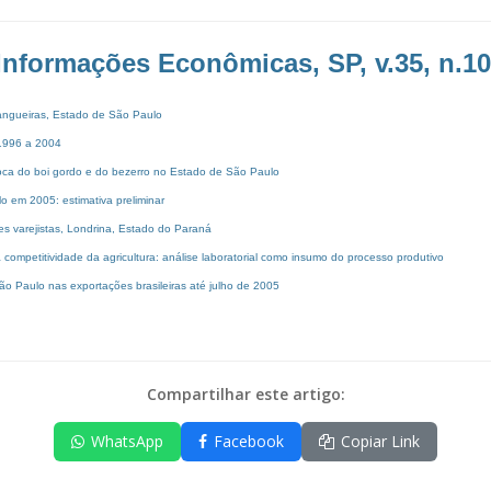
Informações Econômicas, SP, v.35, n.10,
itangueiras, Estado de São Paulo
, 1996 a 2004
roca do boi gordo e do bezerro no Estado de São Paulo
o em 2005: estimativa preliminar
s varejistas, Londrina, Estado do Paraná
 competitividade da agricultura: análise laboratorial como insumo do processo produtivo
o Paulo nas exportações brasileiras até julho de 2005
Compartilhar este artigo:
WhatsApp
Facebook
Copiar Link