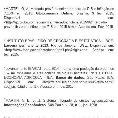
2
MARTELLO, A. Mercado prevê crescimento zero do PIB e inflação de
7,15% em 2015.
G1-Economia Online
, Brasília, 9 fev. 2015.
Disponível em:
<http://g1.globo.com/economia/mercados/noticia/2015/02/mercado-
preve-pib-zero-e-inflacao-de-715-em-2015.html>. Acesso em: Fev. 2015.
3
INSTITUTO BRASILEIRO DE GEOGRAFIA E ESTATÍSTICA - IBGE.
Lavoura permanente 2013
. Rio de Janeiro: IBGE. Disponível em:
<http://www.ibge.gov.br/estadosat/perfil.php?sigla=sp>. Acesso em:
fev. 2015.
4
Levantamento IEA/CATI para 2014 informa uma produção da ordem de
167 mil toneladas e área colhida de 52.000 hectares. INSTITUTO DE
ECONOMIA AGRÍCOLA - IEA.
Banco de dados
. São Paulo: IEA.
Disponível em: <http://ciagri.iea.sp.gov.br/nia1/subjetiva.aspx?
cod_sis=1&idioma=1>. Acesso em: fev. 2015.
5
MARTIN, N. B. et al. Sistema integrado de custos agropecuários.
Informações Econômicas
, São Paulo, v. 28, n. 1, jan. 1998.