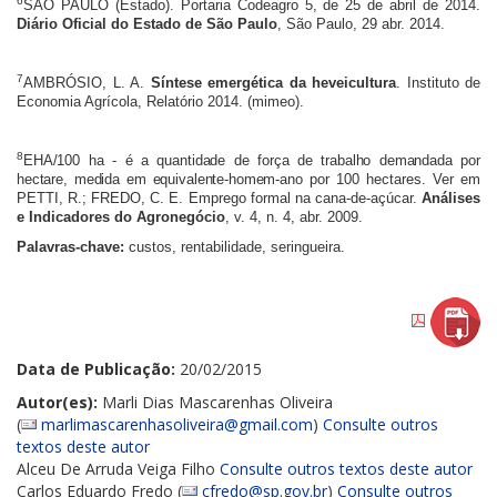
6
SÃO PAULO (Estado). Portaria Codeagro 5, de 25 de abril de 2014.
Diário Oficial do Estado de São Paulo
, São Paulo, 29 abr. 2014.
7
AMBRÓSIO, L. A.
Síntese emergética da heveicultura
. Instituto de
Economia Agrícola, Relatório 2014. (mimeo).
8
EHA/100 ha - é a quantidade de força de trabalho demandada por
hectare, medida em equivalente-homem-ano
por 100 hectares. Ver em
PETTI, R.; FREDO, C. E. Emprego formal na cana-de-açúcar.
Análises
e Indicadores do Agronegócio
, v. 4, n. 4, abr. 2009.
Palavras-chave:
custos, rentabilidade, seringueira.
Data de Publicação:
20/02/2015
Autor(es):
Marli Dias Mascarenhas Oliveira
(
marlimascarenhasoliveira@gmail.com
)
Consulte outros
textos deste autor
Alceu De Arruda Veiga Filho
Consulte outros textos deste autor
Carlos Eduardo Fredo (
cfredo@sp.gov.br
)
Consulte outros