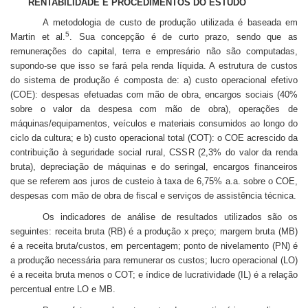
RENTABILIDADE E PROCEDIMENTOS DO ESTUDO
A metodologia de custo de produção utilizada é baseada em
5
Martin et al.
. Sua concepção é de curto prazo, sendo que as
remunerações do capital, terra e empresário não são computadas,
supondo-se que isso se fará pela renda líquida. A estrutura de custos
do sistema de produção é composta de: a) custo operacional efetivo
(COE): despesas efetuadas com mão de obra, encargos sociais (40%
sobre o valor da despesa com mão de obra), operações de
máquinas/equipamentos, veículos e materiais consumidos ao longo do
ciclo da cultura; e b) custo operacional total (COT): o COE acrescido da
contribuição à seguridade social rural, CSSR (2,3% do valor da renda
bruta), depreciação de máquinas e do seringal, encargos financeiros
que se referem aos juros de custeio à taxa de 6,75% a.a. sobre o COE,
despesas com mão de obra de fiscal e serviços de assistência técnica.
Os indicadores de análise de resultados utilizados são os
seguintes: receita bruta (RB) é a produção x preço; margem bruta (MB)
é a receita bruta/custos, em percentagem; ponto de nivelamento (PN) é
a produção necessária para remunerar os custos; lucro operacional (LO)
é a receita bruta menos o COT; e índice de lucratividade (IL) é a relação
percentual entre LO e MB.