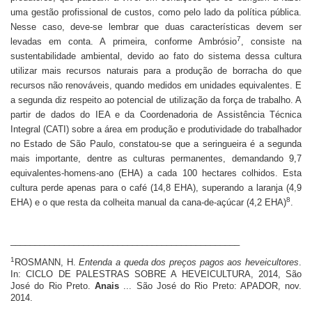
uma gestão profissional de custos, como pelo lado da política pública.
Nesse caso, deve-se lembrar que duas características devem ser
7
levadas em conta. A primeira, conforme Ambrósio
, consiste na
sustentabilidade ambiental, devido ao fato do sistema dessa cultura
utilizar mais recursos naturais para a produção de borracha do que
recursos não renováveis, quando medidos em unidades equivalentes. E
a segunda diz respeito ao potencial de utilização da força de trabalho. A
partir de dados do IEA e da Coordenadoria de Assistência Técnica
Integral (CATI) sobre a área em produção e produtividade do trabalhador
no Estado de São Paulo, constatou-se que a seringueira é a segunda
mais importante, dentre as culturas permanentes, demandando 9,7
equivalentes-homens-ano (EHA) a cada 100 hectares colhidos. Esta
cultura perde apenas para o café (14,8 EHA), superando a laranja (4,9
8
EHA) e o que resta da colheita manual da cana-de-açúcar (4,2 EHA)
.
_______________________________________________
1
ROSMANN, H.
Entenda a queda dos preços pagos aos heveicultores
.
In: CICLO DE PALESTRAS SOBRE A HEVEICULTURA, 2014, São
José do Rio Preto.
Anais
... São José do Rio Preto: APADOR, nov.
2014.