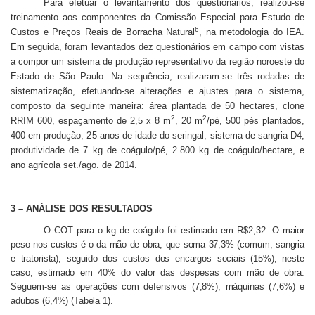
Para efetuar o levantamento dos questionários, realizou-se
treinamento aos componentes da Comissão Especial para Estudo de
6
Custos e Preços Reais de Borracha Natural
, na metodologia do IEA.
Em seguida, foram levantados dez questionários em campo com vistas
a compor um sistema de produção representativo da região noroeste do
Estado de São Paulo. Na sequência, realizaram-se três rodadas de
sistematização, efetuando-se alterações e ajustes para o sistema,
composto da seguinte maneira: área plantada de 50 hectares, clone
2
2
RRIM 600, espaçamento de 2,5 x 8 m
, 20 m
/pé, 500 pés plantados,
400 em produção, 25 anos de idade do seringal, sistema de sangria D4,
produtividade de 7 kg de coágulo/pé, 2.800 kg de coágulo/hectare, e
ano agrícola set./ago. de 2014.
3 – ANÁLISE DOS RESULTADOS
O COT para o kg de coágulo foi estimado em R$2,32. O maior
peso nos custos é o da mão de obra, que soma 37,3% (comum, sangria
e tratorista), seguido dos custos dos encargos sociais (15%),
neste
caso, estimado em 40% do valor das despesas com mão de obra.
Seguem-se
as operações com defensivos (7,8%), máquinas (7,6%) e
adubos (6,4%) (Tabela 1).