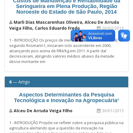
Custos de Manutenção e Rentabilidade da
Seringueira em Plena Produção, Região
Noroeste do Estado de São Paulo, 2014
Marli Dias Mascarenhas Oliveira, Alceu De Arruda
Veiga Filho, Carlos Eduardo Fredo
20/02/2015
1 - INTRODUÇÃO Os preços de mercado da borracha natural,
segundo Rosmann1, iniciaram ciclo ascendente em 2000,
alcançando pico acima de R$6/kg em 2011. A partir daí
decresceram, atingindo valores médios abaixo da metade
desse montante em
6
— Artigo
Aspectos Determinantes da Pesquisa
Tecnológica e Inovação na Agropecuária¹
Alceu De Arruda Veiga Filho
30/01/2015
1 - INTRODUÇÃO Propõe-se refletir sobre a pesquisa pública na
agricultura alertando que a questão da inovação na