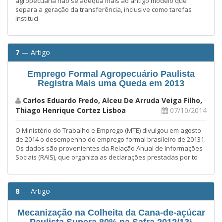
agropecuária não se adequa mais ao antigo modelo que
separa a geração da transferência, inclusive como tarefas
instituci
7
— Artigo
Emprego Formal Agropecuário Paulista
Registra Mais uma Queda em 2013
Carlos Eduardo Fredo, Alceu De Arruda Veiga Filho,
Thiago Henrique Cortez Lisboa
07/10/2014
O Ministério do Trabalho e Emprego (MTE) divulgou em agosto
de 2014 o desempenho do emprego formal brasileiro de 20131.
Os dados são provenientes da Relação Anual de Informações
Sociais (RAIS), que organiza as declarações prestadas por to
8
— Artigo
Mecanização na Colheita da Cana-de-açúcar
Paulista Supera 80% na Safra 2012/13¹