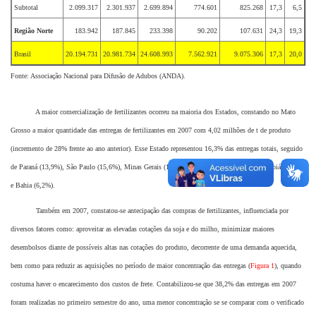
Subtotal
2.099.317
2.301.937
2.699.894
774.601
825.268
17,3
6,5
Região Norte
183.942
187.845
233.398
90.202
107.631
24,3
19,3
Brasil
20.194.731
20.981.734
24.608.993
7.562.921
9.075.306
17,3
20,0
Fonte: Associação Nacional para Difusão de Adubos (ANDA).
A maior comercialização de fertilizantes ocorreu na maioria dos Estados, constando no Mato
Grosso a maior quantidade das entregas de fertilizantes em 2007 com 4,02 milhões de t de produto
(incremento de 28% frente ao ano anterior). Esse Estado representou 16,3% das entregas totais, seguido
de Paraná (13,9%), São Paulo (15,6%), Minas Gerais (12,7%), Rio Grande do Sul (11%), Goiás (8,9%)
e Bahia (6,2%).
Também em 2007, constatou-se antecipação das compras de fertilizantes, influenciada por
diversos fatores como: aproveitar as elevadas cotações da soja e do milho, minimizar maiores
desembolsos diante de possíveis altas nas cotações do produto, decorrente de uma demanda aquecida,
bem como para reduzir as aquisições no período de maior concentração das entregas (
Figura 1
), quando
costuma haver o encarecimento dos custos de frete. Contabilizou-se que 38,2% das entregas em 2007
foram realizadas no primeiro semestre do ano, uma menor concentração se se comparar com o verificado