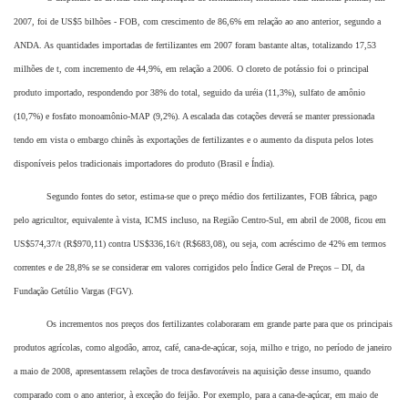
2007, foi de US$5 bilhões - FOB, com crescimento de 86,6% em relação ao ano anterior, segundo a
ANDA. As quantidades importadas de fertilizantes em 2007 foram bastante altas, totalizando 17,53
milhões de t, com incremento de 44,9%, em relação a 2006. O cloreto de potássio foi o principal
produto importado, respondendo por 38% do total, seguido da uréia (11,3%), sulfato de amônio
(10,7%) e fosfato monoamônio-MAP (9,2%). A escalada das cotações deverá se manter pressionada
tendo em vista o embargo chinês às exportações de fertilizantes e o aumento da disputa pelos lotes
disponíveis pelos tradicionais importadores do produto (Brasil e Índia).
Segundo fontes do setor, estima-se que o preço médio dos fertilizantes, FOB fábrica, pago
pelo agricultor, equivalente à vista, ICMS incluso, na Região Centro-Sul, em abril de 2008, ficou em
US$574,37/t (R$970,11) contra US$336,16/t (R$683,08), ou seja, com acréscimo de 42% em termos
correntes e de 28,8% se se considerar em valores corrigidos pelo Índice Geral de Preços – DI, da
Fundação Getúlio Vargas (FGV).
Os incrementos nos preços dos fertilizantes colaboraram em grande parte para que os principais
produtos agrícolas, como algodão, arroz, café, cana-de-açúcar, soja, milho e trigo, no período de janeiro
a maio de 2008, apresentassem relações de troca desfavoráveis na aquisição desse insumo, quando
comparado com o ano anterior, à exceção do feijão. Por exemplo, para a cana-de-açúcar, em maio de