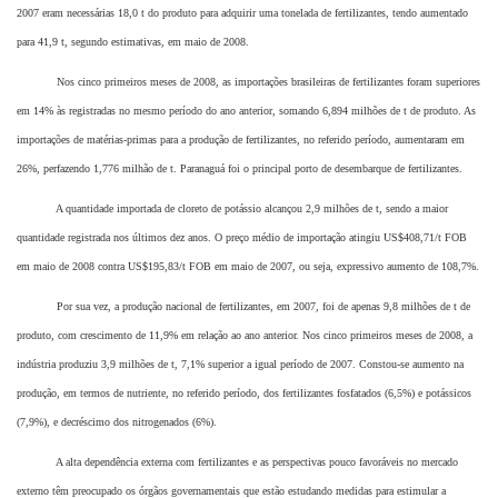
2007 eram necessárias 18,0 t do produto para adquirir uma tonelada de fertilizantes, tendo aumentado
para 41,9 t, segundo estimativas, em maio de 2008.
Nos cinco primeiros meses de 2008, as importações brasileiras de fertilizantes foram superiores
em 14% às registradas no mesmo período do ano anterior, somando 6,894 milhões de t de produto. As
importações de matérias-primas para a produção de fertilizantes, no referido período, aumentaram em
26%, perfazendo 1,776 milhão de t. Paranaguá foi o principal porto de desembarque de fertilizantes.
A quantidade importada de cloreto de potássio alcançou 2,9 milhões de t, sendo a maior
quantidade registrada nos últimos dez anos. O preço médio de importação atingiu US$408,71/t FOB
em maio de 2008 contra US$195,83/t FOB em maio de 2007, ou seja, expressivo aumento de 108,7%.
Por sua vez, a produção nacional de fertilizantes, em 2007, foi de apenas 9,8 milhões de t de
produto, com crescimento de 11,9% em relação ao ano anterior. Nos cinco primeiros meses de 2008, a
indústria produziu 3,9 milhões de t, 7,1% superior a igual período de 2007. Constou-se aumento na
produção, em termos de nutriente, no referido período, dos fertilizantes fosfatados (6,5%) e potássicos
(7,9%), e decréscimo dos nitrogenados (6%).
A alta dependência externa com fertilizantes e as perspectivas pouco favoráveis no mercado
externo têm preocupado os órgãos governamentais que estão estudando medidas para estimular a