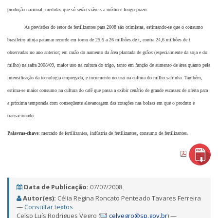
produção nacional, medidas que só serão viáveis a médio e longo prazo.
As previsões do setor de fertilizantes para 2008 são otimistas, estimando-se que o consumo
brasileiro atinja patamar recorde em torno de 25,5 a 26 milhões de t, contra 24,6 milhões de t
observadas no ano anterior; em razão do aumento da área plantada de grãos (especialmente da soja e do
milho) na safra 2008/09, maior uso na cultura do trigo, tanto em função de aumento de área quanto pela
intensificação da tecnologia empregada, e incremento no uso na cultura do milho safrinha. Também,
estima-se maior consumo na cultura do café que passa a exibir cenário de grande escassez de oferta para
a próxima temporada com conseqüente alavancagem das cotações nas bolsas em que o produto é
transacionado.
Palavras-chave
: mercado de fertilizantes, indústria de fertilizantes, consumo de fertilizantes.
Data de Publicação:
07/07/2008
Autor(es):
Célia Regina Roncato Penteado Tavares Ferreira
—
Consultar textos
Celso Luís Rodrigues Vegro (
celvegro@sp.gov.br
) —