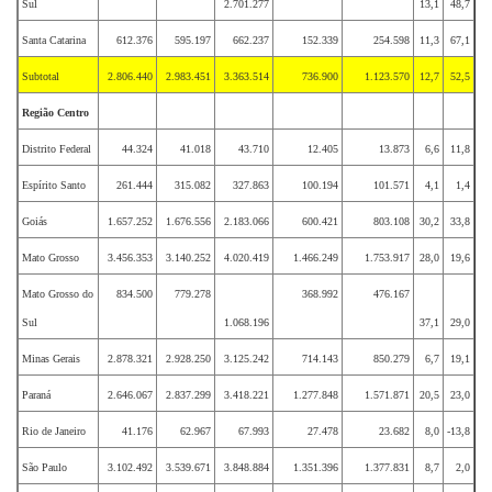
Sul
2.701.277
13,1
48,7
Santa Catarina
612.376
595.197
662.237
152.339
254.598
11,3
67,1
Subtotal
2.806.440
2.983.451
3.363.514
736.900
1.123.570
12,7
52,5
Região Centro
Distrito Federal
44.324
41.018
43.710
12.405
13.873
6,6
11,8
Espírito Santo
261.444
315.082
327.863
100.194
101.571
4,1
1,4
Goiás
1.657.252
1.676.556
2.183.066
600.421
803.108
30,2
33,8
Mato Grosso
3.456.353
3.140.252
4.020.419
1.466.249
1.753.917
28,0
19,6
Mato Grosso do
834.500
779.278
368.992
476.167
Sul
1.068.196
37,1
29,0
Minas Gerais
2.878.321
2.928.250
3.125.242
714.143
850.279
6,7
19,1
Paraná
2.646.067
2.837.299
3.418.221
1.277.848
1.571.871
20,5
23,0
Rio de Janeiro
41.176
62.967
67.993
27.478
23.682
8,0
-13,8
São Paulo
3.102.492
3.539.671
3.848.884
1.351.396
1.377.831
8,7
2,0