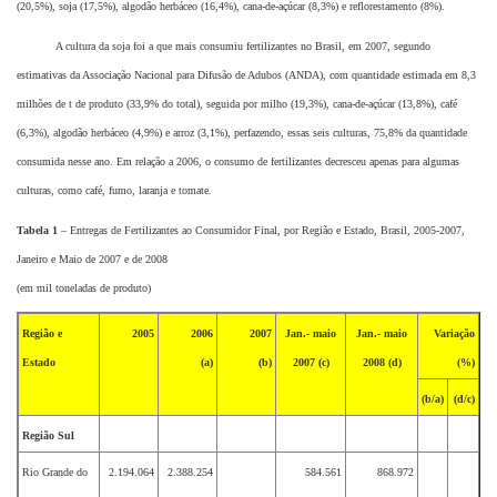
(20,5%), soja (17,5%), algodão herbáceo (16,4%), cana-de-açúcar (8,3%) e reflorestamento (8%).
A cultura da soja foi a que mais consumiu fertilizantes no Brasil, em 2007, segundo
estimativas da Associação Nacional para Difusão de Adubos (ANDA), com quantidade estimada em 8,3
milhões de t de produto (33,9% do total), seguida por milho (19,3%), cana-de-açúcar (13,8%), café
(6,3%), algodão herbáceo (4,9%) e arroz (3,1%), perfazendo, essas seis culturas, 75,8% da quantidade
consumida nesse ano. Em relação a 2006, o consumo de fertilizantes decresceu apenas para algumas
culturas, como café, fumo, laranja e tomate.
Tabela 1
– Entregas de Fertilizantes ao Consumidor Final, por Região e Estado, Brasil, 2005-2007,
Janeiro e Maio de 2007 e de 2008
(em mil toneladas de produto)
Região e
2005
2006
2007
Jan.- maio
Jan.- maio
Variação
Estado
(a)
(b)
2007 (c)
2008 (d)
(%)
(b/a)
(d/c)
Região Sul
Rio Grande do
2.194.064
2.388.254
584.561
868.972