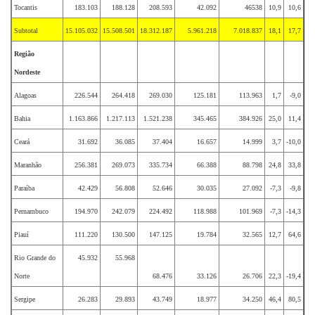
Tocantis
183.103
188.128
208.593
42.092
46538
10,9
10,6
Subtotal
15.105.032
15.508.501
18.312.187
5.961.218
7.018.837
18,1
17,7
Região
Nordeste
Alagoas
226.544
264.418
269.030
125.181
113.963
1,7
-9,0
Bahia
1.163.866
1.217.113
1.521.238
345.465
384.926
25,0
11,4
Ceará
31.692
36.085
37.404
16.657
14.999
3,7
-10,0
Maranhão
256.381
269.073
335.734
66.388
88.798
24,8
33,8
Paraíba
42.429
56.808
52.646
30.035
27.092
-7,3
-9,8
Pernambuco
194.970
242.079
224.492
118.988
101.969
-7,3
-14,3
Piauí
111.220
130.500
147.125
19.784
32.565
12,7
64,6
Rio Grande do
45.932
55.968
Norte
68.476
33.126
26.706
22,3
-19,4
Sergipe
26.283
29.893
43.749
18.977
34.250
46,4
80,5