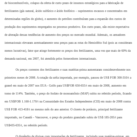
de biocombustíveis, colapso da oferta de curto prazo de insumos estratégicos para a fabricação de
fertilizantes (gás natural, ácido sulfúrico e ácido fosfórico – suprimentos escassos e concentrados em
determinadas regiões do globo), e aumento do petróleo contribuíram para a expansão dos custos de
produção dos suprimentos empregados no processo produtivo. Em curto prazo, não existe expectativa
de alteração dessas tendências de aumento dos preços no mercado mundial. Ademais, os armadores
internacionais elevaram acentuadamente seus preços para as rotas do Hemisfério Sul (pois as consideram
menos lucrativas), fator que atinge fortemente os preços dos fertilizantes, uma vez que mais de 60% da
demanda nacional, em 2007, foi atendida pelos fornecedores internacionais.
Os preços correntes dos fertilizantes e suas matérias-prima aumentaram consideravelmente nos
primeiros meses de 2008. A cotação da uréia importada, por exemplo, passou de US$ FOB 300-310/t a
granel em maio de 2007 nos EUA - Golfo para US$FOB 650-655/t em maio de 2008, aumento em
torno de 114%. Também, o preço do fosfato de monoamônio (MAP) subiu no referido período, ficando
em US$FOB 1.160-1.170/t na Comunidade dos Estados Independentes (CEI) em maio de 2008 contra
US$ FOB 413-418/t no mesmo mês do ano anterior. O cloreto de potássio, principal fertilizante
importado, no Canadá – Vancouver, o preço do produto granulado subiu de US$ 185-205/t para
US$435-635/t, no referido período.
O dispêndio de divisas com importações de fertilizantes, incluindo suas matérias-primas, em