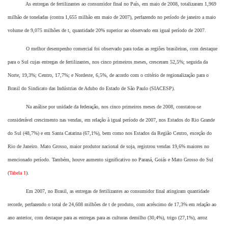
As entregas de fertilizantes ao consumidor final no País, em maio de 2008, totalizaram 1,969
milhão de toneladas (contra 1,655 milhão em maio de 2007), perfazendo no período de janeiro a maio
volume de 9,075 milhões de t, quantidade 20% superior ao observado em igual período de 2007.
O melhor desempenho comercial foi observado para todas as regiões brasileiras, com destaque
para o Sul cujas entregas de fertilizantes, nos cinco primeiros meses, cresceram 52,5%; seguida da
Norte, 19,3%; Centro, 17,7%; e Nordeste, 6,5%, de acordo com o critério de regionalização para o
Brasil do Sindicato das Indústrias de Adubo do Estado de São Paulo (SIACESP).
Na análise por unidade da federação, nos cinco primeiros meses de 2008, constatou-se
considerável crescimento nas vendas, em relação à igual período de 2007, nos Estados do Rio Grande
do Sul (48,7%) e em Santa Catarina (67,1%), bem como nos Estados da Região Centro, exceção do
Rio de Janeiro. Mato Grosso, maior produtor nacional de soja, registrou vendas 19,6% maiores no
mencionado período. Também, houve aumento significativo no Paraná, Goiás e Mato Grosso do Sul
(
Tabela 1
).
Em 2007, no Brasil, as entregas de fertilizantes ao consumidor final atingiram quantidade
recorde, perfazendo o total de 24,608 milhões de t de produto, com acréscimo de 17,3% em relação ao
ano anterior, com destaque para as entregas para as culturas demilho (30,4%), trigo (27,1%), arroz