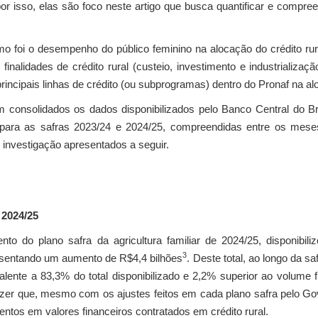
or isso, elas são foco neste artigo que busca quantificar e compree
como foi o desempenho do público feminino na alocação do crédito 
inalidades de crédito rural (custeio, investimento e industrializ
incipais linhas de crédito (ou subprogramas) dentro do Pronaf na a
am consolidados os dados disponibilizados pelo Banco Central do B
 para as safras 2023/24 e 2024/25, compreendidas entre os meses
investigação apresentados a seguir.
 2024/25
 do plano safra da agricultura familiar de 2024/25, disponibili
3
presentando um aumento de R$4,4 bilhões
. Deste total, ao longo da s
ivalente a 83,3% do total disponibilizado e 2,2% superior ao volume 
dizer que, mesmo com os ajustes feitos em cada plano safra pelo G
ntos em valores financeiros contratados em crédito rural.