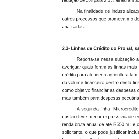
redução de 5% para 2,5% atraiu ambos
Na finalidade de industriali
outros processos que promovam o dese
analisadas.
2.3
- Linhas de Crédito do Pronaf, s
Reporta-se nessa subseção a d
averiguar quais foram as linhas mais 
crédito para atender a agricultura fam
do volume financeiro dentro desta fin
como objetivo financiar as despesas d
mas também para despesas pecuárias
A segunda linha “Microcrédito 
custeio teve menor expressividade em
renda bruta anual de até R$50 mil e c
solicitante, o que pode justificar in