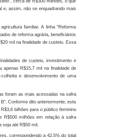
usteio”, cerca de R$300 milhões, o que
ual e, assim, não se enquadrando mais
gricultura familiar. A linha “Reforma
tados de reforma agrária, beneficiários
R$20 mil na finalidade de custeio. Essa
 finalidades de custeio, investimento e
u apenas R$15,7 mil na finalidade de
s-colheita e desenvolvimento de uma
 duas foram as mais acessadas na safra
 B”. Conforme dito anteriormente, esta
 R$3,6 bilhões para o público feminino
de R$500 milhões em relação à safra
a seja até R$50 mil.
res, correspondendo a 42,5% do total