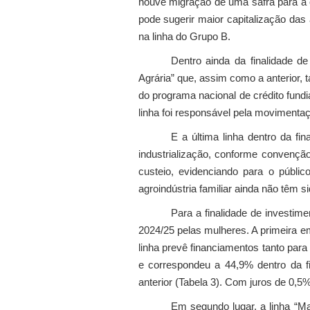
houve migração de uma safra para a ou
pode sugerir maior capitalização das
na linha do Grupo B.
Dentro ainda da finalidade de
Agrária” que, assim como a anterior, t
do programa nacional de crédito fundiá
linha foi responsável pela movimenta
E a última linha dentro da fina
industrialização, conforme convençã
custeio, evidenciando para o públi
agroindústria familiar ainda não têm 
Para a finalidade de investime
2024/25 pelas mulheres. A primeira em
linha prevê financiamentos tanto para
e correspondeu a 44,9% dentro da f
anterior (Tabela 3). Com juros de 0,5%
Em segundo lugar, a linha “Ma