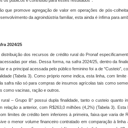
 os públicos e contribuiu para esses resultados
.
zação que promove agregação de valor em operações de pós-colheita
nvolvimento da agroindústria familiar, esta ainda é ínfima para a
afra 2024/25
istribuição dos recursos de crédito rural do Pronaf especificamente
acessadas por elas. Dessa forma, na safra 2024/25, dentro da finali
iliar e a principal acessada pelo público feminino foi a de “Custeio”
alidade (Tabela 3). Como próprio nome indica, esta linha, com limite 
a safra não só para compras de insumos agrícolas tais como semente
 como vacinas, ração e outros.
rural – Grupo B” possui dupla finalidade, tanto o custeio quanto i
 relação a anterior, com R$263,0 milhões (4,2%) (Tabela 3). Esta 
om limites de crédito bem inferiores à primeira, faixa que varia de
clusive o menor volume financeiro contratado em comparação à linha 