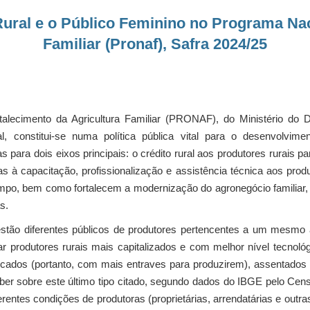
Rural e o Público Feminino no Programa Nac
Familiar (Pronaf), Safra 2024/25
lecimento da Agricultura Familiar (PRONAF), do Ministério do De
 constitui-se numa política pública vital para o desenvolvimento
para dois eixos principais: o crédito rural aos produtores rurais p
tadas à capacitação, profissionalização e assistência técnica aos pro
po, bem como fortalecem a modernização do agronegócio familiar, m
s.
 estão diferentes públicos de produtores pertencentes a um mesmo
tar produtores rurais mais capitalizados e com melhor nível tecnol
ados (portanto, com mais entraves para produzirem), assentados ru
ber sobre este último tipo citado, segundo dados do IBGE pelo Cen
rentes condições de produtoras (proprietárias, arrendatárias e outr