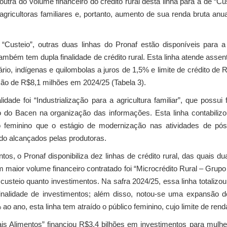
tra do volume financeiro do crédito rural desta linha para a de “C
 agricultoras familiares e, portanto, aumento de sua renda bruta an
 “Custeio”, outras duas linhas do Pronaf estão disponíveis para a a
ambém tem dupla finalidade de crédito rural. Esta linha atende assen
rio, indígenas e quilombolas a juros de 1,5% e limite de crédito de 
ção de R$8,1 milhões em 2024/25 (Tabela 3).
lidade foi “Industrialização para a agricultura familiar”, que possui
o do Bacen na organização das informações. Esta linha contabilizo
co feminino que o estágio de modernização nas atividades de pó
sido alcançados pelas produtoras.
ntos, o Pronaf disponibiliza dez linhas de crédito rural, das quais
 maior volume financeiro contratado foi “Microcrédito Rural – Grupo
 custeio quanto investimentos. Na safra 2024/25, essa linha totalizou
inalidade de investimentos; além disso, notou-se uma expansão 
 ao ano, esta linha tem atraído o público feminino, cujo limite de rend
is Alimentos” financiou R$3,4 bilhões em investimentos para mulhe