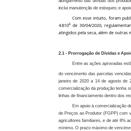
alongamento das dívidas dos produtor
inclui manutenção de estoques; e apoi
Com esse intuito, foram publ
6
4.810
de 30/04/2020, regulamentan
atingidos pela seca, além de outras
2.1 - Prorrogação de Dívidas e Apo
Entre as ações aprovadas estã
do vencimento das parcelas vencidas 
janeiro de 2020 a 14 de agosto de 20
comercialização da produção tenha si
linhas de financiamento dentro dos re
Em apoio à comercialização de 
de Preços ao Produtor (FGPP) com vo
agricultores familiares, e de até 8% a
mínimo. O prazo máximo de vencimento