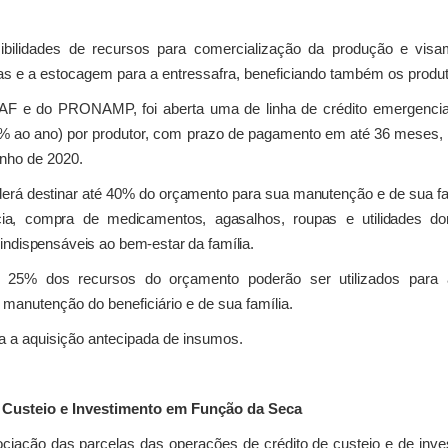
ilidades de recursos para comercialização da produção e visam 
as e a estocagem para a entressafra, beneficiando também os produt
 e do PRONAMP, foi aberta uma de linha de crédito emergencial 
% ao ano) por produtor, com prazo de pagamento em até 36 meses, 
unho de 2020.
rá destinar até 40% do orçamento para sua manutenção e de sua fam
cia, compra de medicamentos, agasalhos, roupas e utilidades do
 indispensáveis ao bem-estar da família.
5% dos recursos do orçamento poderão ser utilizados para 
manutenção do beneficiário e de sua família.
 a aquisição antecipada de insumos.
e Custeio e Investimento em Função da Seca
iação das parcelas das operações de crédito de custeio e de inve