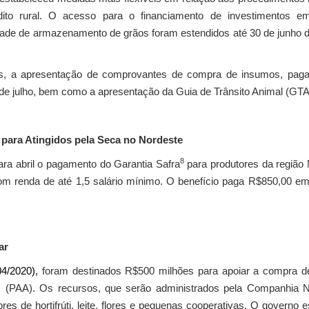
dito rural. O acesso para o financiamento de investimentos 
e de armazenamento de grãos foram estendidos até 30 de junho de 
as, a apresentação de comprovantes de compra de insumos, pag
e julho, bem como a apresentação da Guia de Trânsito Animal (GTA) e
a para Atingidos pela Seca no Nordeste
8
ara abril o pagamento do Garantia Safra
para produtores da região 
om renda de até 1,5 salário mínimo. O benefício paga R$850,00 em
ar
4/2020),
foram destinados R$500 milhões para apoiar a compra de p
s (PAA). Os recursos, que serão administrados pela Companhia 
res de hortifrúti, leite, flores e pequenas cooperativas. O governo 