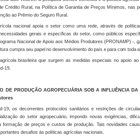
e Crédito Rural, na Política de Garantia de Preços Mínimos, nas p
nção ao Prêmio do Seguro Rural.
grícola nacional apoia o setor como uma rede, através de políti
ecessidades gerais e específicas do setor, como públicos específ
Programa Nacional de Apoio aos Médios
Produtores (PRONAMP) -, gar
cultura cumpra seu papel no desenvolvimento do país e para com toda 
a agrícola brasileira que surgem as medidas especiais no apoio a
d-19.
 DE PRODUÇÃO AGROPECUÁRIA SOB A INFLUÊNCIA DA PAN
utores
-19, os decorrentes protocolos sanitários e restrições de circula
alização do setor agropecuário, impondo novas exigências, dific
a formação de preços e custos de produção. Tais novidades caus
ortantes desafios às políticas agrícolas nacionais.