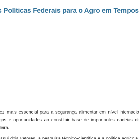
s Políticas Federais para o Agro em Tempo
z mais essencial para a segurança alimentar em nível internaciona
os e oportunidades ao constituir base de importantes cadeias d
eira.
 dois vetores: a pesquisa técnico-científica e a política agrícola b