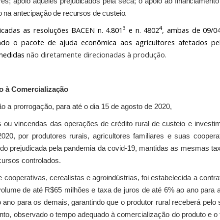
es; apoio àqueles prejudicados pela seca; o apoio ao financiament
o na antecipação de recursos de custeio.
3
4
icadas as resoluções BACEN n. 4.801
e n. 4802
, ambas de 09/04
do o pacote de ajuda econômica aos agricultores afetados pe
 medidas
não diretamente direcionadas à produção.
io à Comercialização
o a prorrogação, para até o dia 15 de agosto de 2020,
ou vincendas das operações de crédito rural de custeio e investi
20, por produtores rurais, agricultores familiares e suas cooper
do prejudicada pela pandemia da covid-19, mantidas as mesmas tax
cursos controlados.
cooperativas, cerealistas e agroindústrias, foi estabelecida a cont
lume de até R$65 milhões e taxa de juros de até 6% ao ano para as
o ano para os demais, garantindo que o produtor rural receberá pelo 
, observado o tempo adequado à comercialização do produto e o fl