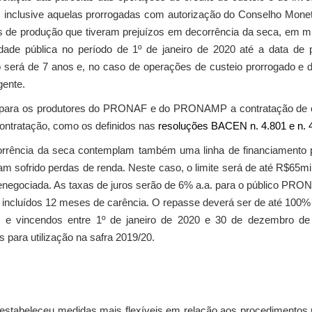
, inclusive aquelas prorrogadas com autorização do Conselho Monet
as de produção que tiveram prejuízos em decorrência da seca, em 
ade pública no período de 1º de janeiro de 2020 até a data de 
será de 7 anos e, no caso de operações de custeio prorrogado e d
gente.
ara os produtores do PRONAF e do PRONAMP a contratação de créd
ontratação, como os definidos nas
resoluções BACEN n. 4.801 e n. 4
rência da seca contemplam também uma linha de financiamento par
m sofrido perdas de renda. Neste caso, o limite será de até R$65mi
renegociada. As taxas de juros serão de 6% a.a. para o público PRO
 incluídos 12 meses de carência. O repasse deverá ser de até 100%
s e vincendos entre 1º de janeiro de 2020 e 30 de dezembro de 
 para utilização na safra 2019/20.
estabeleceu medidas mais flexíveis em relação aos procedimentos r