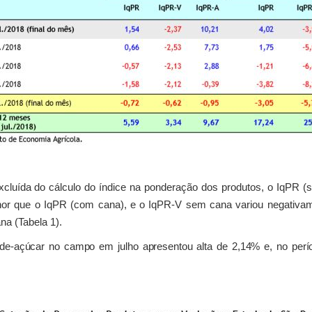
cluída do cálculo do índice na ponderação dos produtos, o IqPR 
enor que o IqPR (com cana), e o IqPR-V sem cana variou negativam
na (Tabela 1).
de-açúcar no campo em julho apresentou alta de 2,14% e, no perío