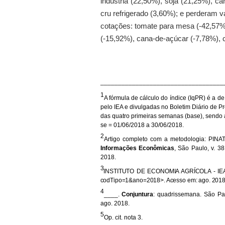
indústria (22,50%), soja (21,25%), c
cru refrigerado (3,60%); e perderam 
cotações: tomate para mesa (-42,57%)
(-15,92%), cana-de-açúcar (-7,78%), c
___________________________________
1
A fórmula de cálculo do índice (IqPR) é a 
pelo IEA e divulgadas no Boletim Diário de 
das quatro primeiras semanas (base), sendo 
se = 01/06/2018 a 30/06/2018.
2
Artigo completo com a metodologia: PINAT
Informações Econômicas
, São Paulo, v. 38
2018.
3
INSTITUTO DE ECONOMIA AGRÍCOLA - IE
codTipo=1&ano=2018>. Acesso em: ago. 2018
4
____.
Conjuntura
:
quadrissemana.
São Pau
ago. 2018.
5
Op. cit. nota 3.