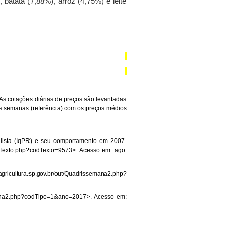
batata (7,88%), arroz (4,75%) e leite
 As cotações diárias de preços são levantadas
as semanas (referência) com os preços médios
ulista (IqPR) e seu comportamento em 2007.
/verTexto.php?codTexto=9573
>
. Acesso em: ago.
agricultura.sp.gov.br/out/Quadrissemana2.php?
semana2.php?codTipo=1&ano=2017>
. Acesso em: