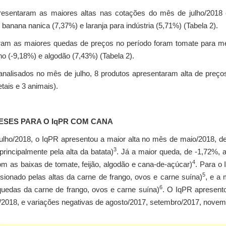
esentaram as maiores altas nas cotações do mês de julho/2018 
 banana nanica (7,37%) e laranja para indústria (5,71%) (Tabela 2).
ram as maiores quedas de preços no período foram tomate para me
ho (-9,18%) e algodão (7,43%) (Tabela 2).
alisados no mês de julho, 8 produtos apresentaram alta de preços 
tais e 3 animais).
ESES PARA O IqPR COM CANA
julho/2018, o IqPR apresentou a maior alta no mês de maio/2018, d
3
rincipalmente pela alta da batata)
. Já a maior queda, de -1,72%,
4
m as baixas de tomate, feijão, algodão e cana-de-açúcar)
. Para o
5
sionado pelas altas da carne de frango, ovos e carne suína)
, e a
6
quedas da carne de frango, ovos e carne suína)
. O IqPR apresent
2018, e variações negativas de agosto/2017, setembro/2017, novembr