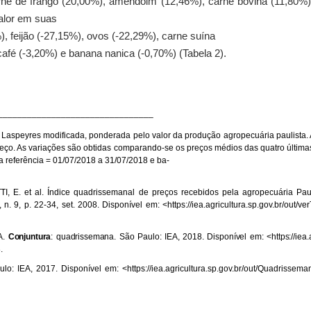
arne de frango (20,00%), amendoim (12,46%), carne bovina (11,80%), 
valor em suas
, feijão (-27,15%), ovos (-22,29%), carne suína
afé (-3,20%) e banana nanica (-0,70%) (Tabela 2).
________________________________
de Laspeyres modificada, ponderada pelo valor da produção agropecuária paulista.
Preço. As variações são obtidas comparando-se os preços médios das quatro últim
a referência = 01/07/2018 a 31/07/2018 e ba-
TI, E. et al. Índice quadrissemanal de preços recebidos pela agropecuária Pa
, n. 9, p. 22-34, set. 2008. Disponível em: <https://iea.agricultura.sp.gov.br/out
A.
Conjuntura
: quadrissemana.
São Paulo: IEA, 2018. Disponível em: <https://iea.
.
lo: IEA, 2017. Disponível em: <
https://iea.agricultura.sp.gov.br/out/Quadris