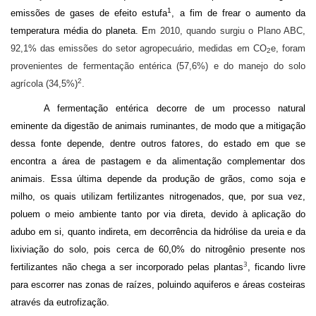
1
emissões de gases de efeito estufa
, a fim de frear o aumento da
temperatura média do planeta. E
m 2010, quando surgiu o Plano ABC,
92,1% das emissões do setor agropecuário, medidas em CO
e, foram
2
provenientes de fermentação entérica (57,6%) e do manejo do solo
2
agrícola (34,5%)
.
A fermentação entérica decorre de um processo natural
eminente da digestão de animais ruminantes, de modo que a mitigação
dessa fonte depende, dentre outros fatores, do estado em que se
encontra a área de pastagem e da alimentação complementar dos
animais. Essa última depende da produção de grãos, como soja e
milho, os quais utilizam fertilizantes nitrogenados, que, por sua vez,
poluem o meio ambiente tanto por via direta, devido à aplicação do
adubo em si, quanto indireta, em decorrência da hidrólise da ureia e da
lixiviação do solo, pois cerca de 60,0% do nitrogênio presente nos
3
fertilizantes não chega a ser incorporado pelas plantas
, ficando livre
para escorrer nas zonas de raízes, poluindo aquiferos e áreas costeiras
através da eutrofização.