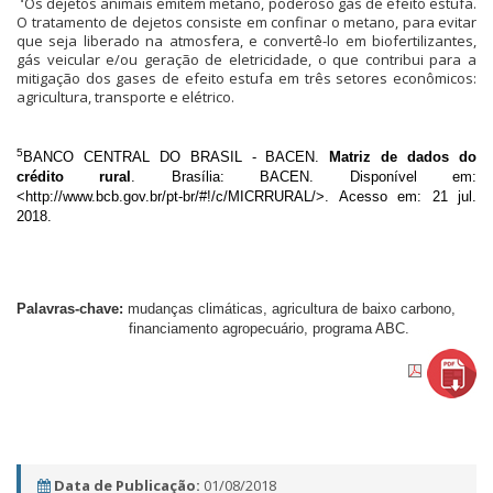
Os dejetos animais emitem metano, poderoso gás de efeito estufa.
O tratamento de dejetos consiste em confinar o metano, para evitar
que seja liberado na atmosfera, e convertê-lo em biofertilizantes,
gás veicular e/ou geração de eletricidade, o que contribui para a
mitigação dos gases de efeito estufa em três setores econômicos:
agricultura, transporte e elétrico.
5
BANCO CENTRAL DO BRASIL - BACEN.
Matriz de dados do
crédito rural
. Brasília: BACEN. Disponível em:
<
http://www.bcb.gov.br/pt-br/#!/c/MICRRURAL/>.
Acesso em: 21 jul.
2018.
Palavras-chave:
mudanças climáticas, agricultura de baixo carbono,
financiamento agropecuário, programa ABC.
Data de Publicação:
01/08/2018