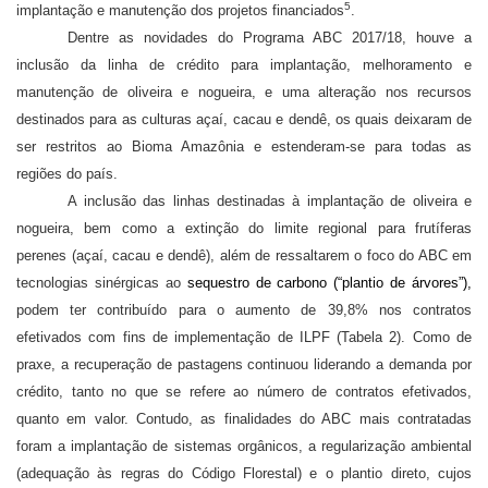
5
implantação e manutenção dos projetos financiados
.
Dentre as novidades do Programa ABC 2017/18, houve a
inclusão da linha de crédito para implantação, melhoramento e
manutenção de oliveira e nogueira, e uma alteração nos recursos
destinados para as culturas açaí, cacau e dendê, os quais deixaram de
ser restritos ao Bioma Amazônia e estenderam-se para todas as
regiões do país.
A inclusão das linhas destinadas à implantação de oliveira e
nogueira, bem como a extinção do limite regional para frutíferas
perenes (açaí, cacau e dendê), além de­­ ressaltarem o foco do ABC em
tecnologias sinérgicas ao
sequestro de carbono (“plantio de árvores”),
podem ter contribuído para o aumento de 39,8% nos contratos
efetivados com fins de implementação de ILPF (Tabela 2).
Como de
praxe, a recuperação de pastagens continuou liderando a demanda por
crédito, tanto no que se refere ao número de contratos efetivados,
quanto em valor. Contudo, a
s finalidades do ABC mais contratadas
foram a implantação de sistemas orgânicos, a regularização ambiental
(adequação às regras do Código Florestal) e o plantio direto, cujos