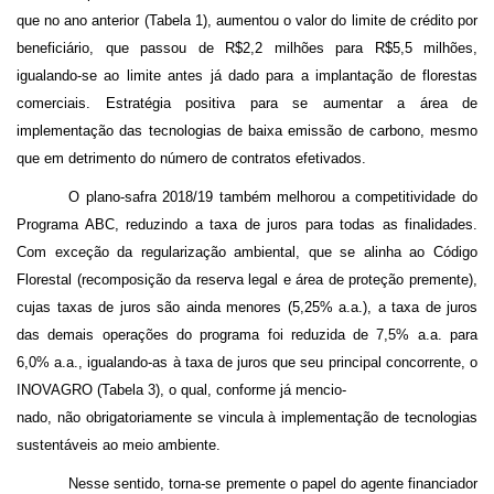
que no ano anterior (Tabela 1), aumentou o valor do limite de crédito por
beneficiário, que passou de R$2,2 milhões para R$5,5 milhões,
igualando-se ao limite antes já dado para a implantação de florestas
comerciais. Estratégia positiva para se aumentar a área de
implementação das tecnologias de baixa emissão de carbono, mesmo
que em detrimento do número de contratos efetivados.
O plano-safra 2018/19 também melhorou a competitividade do
Programa ABC, reduzindo a taxa de juros para todas as finalidades.
C
om exceção da regularização ambiental, que se alinha ao Código
Florestal (recomposição da reserva legal e área de proteção premente),
cujas taxas de juros são ainda menores (5,25% a.a.), a taxa de juros
das demais operações do programa foi reduzida
de 7,5% a.a. para
6,0% a.a., igualando-as
à taxa de juros que seu principal concorrente, o
INOVAGRO
(Tabela 3), o qual, conforme já mencio-
nado, não obrigatoriamente se vincula à implementação de tecnologias
sustentáveis ao meio ambiente.
Nesse sentido, torna-se premente o papel do agente financiador