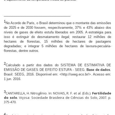
_____________________________________
1
No Acordo de Paris, o Brasil determinou que o montante das emissões
de 2025 e de 2030 fossem, respectivamente, 37% e 43% abaixo dos
níveis de gases de efeito estufa liberados em 2005. A estratégia para
isso é extinguir do desmatamento ilegal; restaurar 12 milhões de
hectares de florestas, 15 milhões de hectares de pastagens
degradadas; e integrar 5 milhões de hectares de lavoura-pecuária-
florestas, dentre outros.
2
Calculado a partir dos dados do SISTEMA DE ESTIMATIVA DE
EMISSÃO DE GASES DE EFEITO ESTUFA - SEEG.
Base de dados
.
Brasil: SEEG, 2016. Disponível em: <http://seeg.eco.br/>. Acesso em:
1 jun. 2016.
3
CANTARELLA, H. Nitrogênio. In: NOVAIS, R. F. et al. (Eds.).
Fertilidade
do solo
. Viçosa: Sociedade Brasileira de Ciências do Solo, 2007. p.
375-470.
4