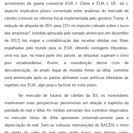
acirramento da guerra comercial EUA x China e EUA x UE, etc.),
aspecto explicativo pouco comentado entre analistas do mercado de
câmbio consiste na reforma fiscal implementada pelo governo Trump. A
redução de alíquota de 35% para 21% no imposto cobrado sobre o lucro
2
das empresas
(medida aprovada pelo senado americano em dezembro
de 2017) fez migrar a contabilização das receitas obtidas nas filiais
espalhadas pelo mundo para os EUA, obtendo vantagens tributárias,
uma vez que, na maior parte dos países, as alíquotas superam o novo
piso estadunidense. Assim, a manutenção desse ciclo de
desvalorização, de amplo leque de moedas frente ao dólar, somente
será amenizada após os países alinharem suas políticas tributárias as
vigentes nos EUA, algo pouco factível no curto prazo.
No mercado de futuros de câmbio da B3, os investidores
mantiveram suas perspectivas pessimistas em relação à trajetória da
paridade do real x dólar. As médias semanais dos contratos negociados
no mercado futuro de dólar apontaram sistematicamente para a
depreciação do real. Sem as vultosas intervenções do BACEN, o ritmo
de perda de valor do real seria ainda maior, pois fatores como