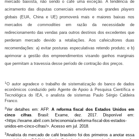
mercado baixista, não sendo o café uma exceção. A tendência de
acirramento das disputas comerciais envolvendo os grandes
players
globais (EUA, China e UE) promoverá mais e maiores baixas nos
mercados de
commodities
em razão da necessidade de
redirecionamento das vendas para outros destinos dos excedentes que
perderam mercado devido a retaliações. Aos cafeicultores duas
recomendações: a) evitar posturas especulativas retendo produto; e b)
aprimorar a gestão dos empreendimentos visando ganhos marginais
que permitam a travessia desse período de contração dos preços.
1
O autor agradece o trabalho de sistematização do banco de dados
econômicos conduzido pelo Agente de Apoio à Pesquisa Científica e
Tecnológica do IEA, o analista de sistemas Paulo Sérgio Caldeira
Franco.
2
Ver detalhes em: AFP.
A reforma fiscal dos Estados Unidos em
cinco cifras
. Brasil: Exame, dez. 2017. Disponível em:
<https://exame.abril.com.br/economia/a-reforma-fiscal-dos-estados-
unidos-em-cinco-cifras/
>. Acesso em jul. 2018.
3
Analista do mercado de café brasileiro foi dos primeiros a anotar essa