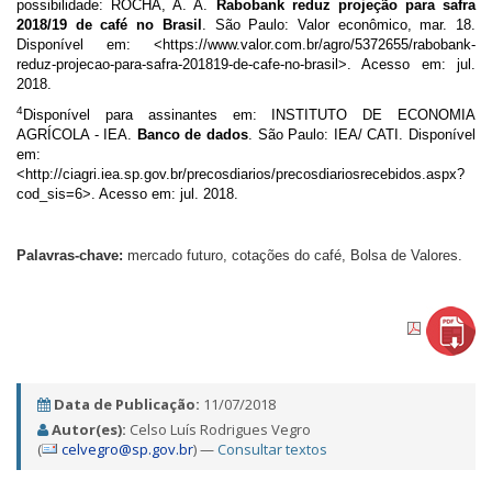
possibilidade: ROCHA, A. A.
Rabobank reduz projeção para safra
2018/19 de café no Brasil
. São Paulo: Valor econômico, mar. 18.
Disponível em: <
https://www.valor.com.br/agro/5372655/rabobank-
reduz-projecao-para-safra-201819-de-cafe-no-brasil
>
. Acesso em: jul.
2018.
4
Disponível para assinantes em: INSTITUTO DE ECONOMIA
AGRÍCOLA - IEA.
Banco de dados
. São Paulo: IEA/ CATI. Disponível
em:
<http://ciagri.iea.sp.gov.br/precosdiarios/precosdiariosrecebidos.aspx?
cod_sis=6>. Acesso em: jul. 2018.
Palavras-chave:
mercado futuro, cotações do café, Bolsa de Valores.
Data de Publicação:
11/07/2018
Autor(es):
Celso Luís Rodrigues Vegro
(
celvegro@sp.gov.br
) —
Consultar textos