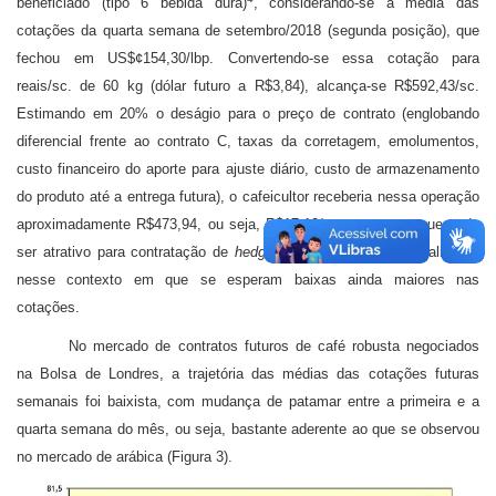
beneficiado (tipo 6 bebida dura)
, considerando-se a média das
cotações da quarta semana de setembro/2018 (segunda posição), que
fechou em US$¢154,30/lbp. Convertendo-se essa cotação para
reais/sc. de 60 kg (dólar futuro a R$3,84), alcança-se R$592,43/sc.
Estimando em 20% o deságio para o preço de contrato (englobando
diferencial frente ao contrato C, taxas da corretagem, emolumentos,
custo financeiro do aporte para ajuste diário, custo de armazenamento
do produto até a entrega futura), o cafeicultor receberia nessa operação
aproximadamente R$473,94, ou seja, R$17,19/sc., montante que pode
ser atrativo para contratação de
hedge
para o produto, especialmente
nesse contexto em que se esperam baixas ainda maiores nas
cotações.
No mercado de contratos futuros de café robusta negociados
na Bolsa de Londres, a trajetória das médias das cotações futuras
semanais foi baixista, com mudança de patamar entre a primeira e a
quarta semana do mês, ou seja, bastante aderente ao que se observou
no mercado de arábica (Figura 3).