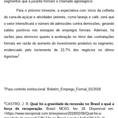
segmentos que a jusante formam o chamado agronegócio.
Para o próximo trimestre, a expectativa com início da colheita
da cana-de-açúcar e atividades perenes, como laranja e café, será que
o setor intensificará o número de admissões contra demissões, gerando
saldos positivos nos estoques de empregos formais. Ademais, há
razões para otimismo quanto à aceleração no ritmo das contratações
formais em razão do aumento do investimento produtivo no segmento,
evidenciado pelo incremento de 22,7% dos negócios no último
7
Agrishow
.
1
Para controle institucional: Boletim_Emprego_Formal_01/2018.
2
CASTRO, J. R.
Qual foi a gravidade da recessão no Brasil e qual a
força de recuperação
. Brasil: NEXO, fev. 18. Disponível em:
<https://www.nexojornal.com.br/expresso/2018/02/06/Qual-foi-a-