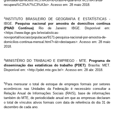
gravidade-da-recess%C3%A3o-no-Brasil-e-qual-a-for%C3%A7a-da-
recupera%C3%A7%C3%A3o
>
. Acesso em: 28 maio 2018.
3
INSTITUTO BRASILEIRO DE GEOGRAFIA E ESTATÍSTICAS -
IBGE.
Pesquisa nacional por amostra de domicílios contínua
(PNAD Contínua)
. Rio de Janeiro: IBGE. Disponível em:
<https://www.ibge.gov.br/estatisticas-
novoportal/sociais/populacao/9171-pesquisa-nacional-por-amostra-de-
domicilios-continua-mensal.html?=&t=destaques
>
. Acesso em: 28 maio
2018.
4
MINISTÉRIO DO TRABALHO E EMPREGO - MTE.
Programa de
disseminação das estatísticas do trabalho (PDET)
. Brasília: MET.
Disponível em: <http://pdet.mte.gov.br/>. Acesso em: 28 abr. 2018.
5
Para mensurar o total de estoque de empregos formais por setores
econômicos nas Unidades da Federação é necessário consultar a
Relação Anual de Informações Sociais (RAIS), base de informações
também do MTE, de periodicidade anual em que as empresas declaram
o total de vínculos ativos formais com data de referência do dia 31 de
dezembro de cada ano.