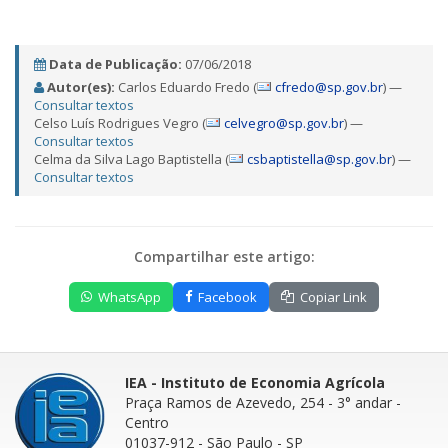
Data de Publicação:
07/06/2018
Autor(es):
Carlos Eduardo Fredo (
cfredo@sp.gov.br
) —
Consultar textos
Celso Luís Rodrigues Vegro (
celvegro@sp.gov.br
) —
Consultar textos
Celma da Silva Lago Baptistella (
csbaptistella@sp.gov.br
) —
Consultar textos
Compartilhar este artigo:
WhatsApp
Facebook
Copiar Link
IEA - Instituto de Economia Agrícola
Praça Ramos de Azevedo, 254 - 3° andar
-
Centro
01037-912 - São Paulo - SP