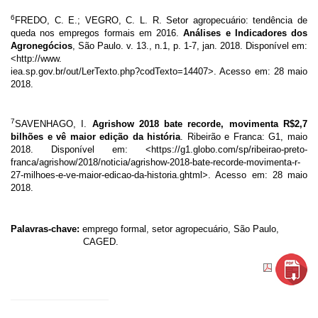
6
FREDO, C. E.; VEGRO, C. L. R. Setor agropecuário: tendência de
queda nos empregos formais em 2016.
Análises e Indicadores dos
Agronegócios
, São Paulo. v. 13., n.1, p. 1-7, jan. 2018. Disponível em:
<http://www.
iea.sp.gov.br/out/LerTexto.php?codTexto=14407
>.
Acesso em: 28 maio
2018.
7
SAVENHAGO, I.
Agrishow 2018 bate recorde, movimenta R$2,7
bilhões e vê maior edição da história
. Ribeirão e Franca: G1, maio
2018. Disponível em: <https://g1.globo.com/sp/ribeirao-preto-
franca/agrishow/2018/noticia/agrishow-2018-bate-recorde-movimenta-r-
27-milhoes-e-ve-maior-edicao-da-historia.ghtml
>
. Acesso em: 28 maio
2018.
Palavras-chave:
emprego formal, setor agropecuário, São Paulo,
CAGED.