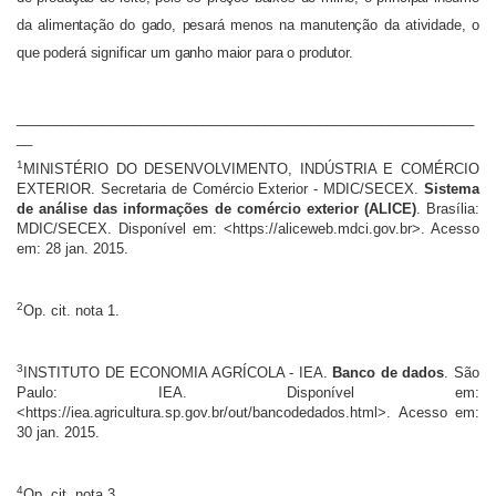
da alimentação do gado, pesará menos na manutenção da atividade, o
que poderá significar um ganho maior para o produtor.
___________________________________________________________
__
1
MINISTÉRIO DO DESENVOLVIMENTO, INDÚSTRIA E COMÉRCIO
EXTERIOR. Secretaria de Comércio Exterior - MDIC/SECEX.
Sistema
de análise das informações de comércio exterior (ALICE)
. Brasília:
MDIC/SECEX. Disponível em: <https://aliceweb.mdci.gov.br>. Acesso
em: 28 jan. 2015.
2
Op. cit. nota 1.
3
INSTITUTO DE ECONOMIA AGRÍCOLA - IEA.
Banco de dados
. São
Paulo: IEA. Disponível em:
<https://iea.agricultura.sp.gov.br/out/bancodedados.html>. Acesso em:
30 jan. 2015.
4
Op. cit. nota 3
.