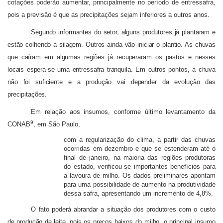
cotações poderão aumentar, principalmente no período de entressafra,
pois a previsão é que as precipitações sejam inferiores a outros anos.
Segundo informantes do setor, alguns produtores já plantaram e
estão colhendo a silagem. Outros ainda vão iniciar o plantio. As chuvas
que caíram em algumas regiões já recuperaram os pastos e nesses
locais espera-se uma entressafra tranquila. Em outros pontos, a chuva
não foi suficiente e a produção vai depender da evolução das
precipitações.
Em relação aos insumos, conforme último levantamento da
9
CONAB
, em São Paulo,
com a regularização do clima, a partir das chuvas
ocorridas em dezembro e que se estenderam até o
final de janeiro, na maioria das regiões produtoras
do estado, verificou-se importantes benefícios para
a lavoura de milho. Os dados preliminares apontam
para uma possibilidade de aumento na produtividade
dessa safra, apresentando um incremento de 4,8%.
O fato poderá abrandar a situação dos produtores com o custo
de produção de leite, pois os preços baixos do milho, o principal insumo