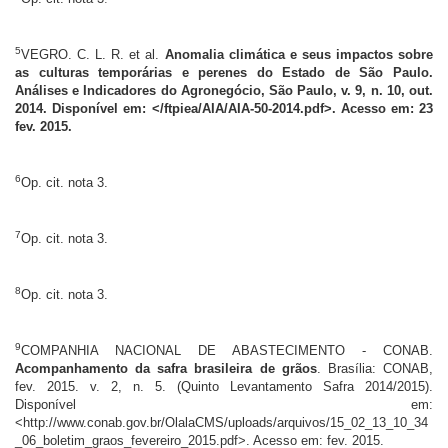
5
VEGRO. C. L. R. et al.
Anomalia climática e seus impactos sobre
as culturas temporárias e perenes do Estado de São Paulo.
Análises e Indicadores do Agronegócio, São Paulo, v. 9, n. 10, out.
2014. Disponível em: </ftpiea/AIA/AIA-50-2014.pdf>. Acesso em: 23
fev. 2015.
6
Op. cit. nota 3.
7
Op. cit. nota 3.
8
Op. cit. nota 3.
9
COMPANHIA NACIONAL DE ABASTECIMENTO - CONAB.
Acompanhamento da safra brasileira de grãos
. Brasília: CONAB,
fev. 2015. v. 2, n. 5. (Quinto Levantamento Safra 2014/2015).
Disponível em:
<http://www.conab.gov.br/OlalaCMS/uploads/arquivos/15_02_13_10_34
_06_boletim_graos_fevereiro_2015.pdf>. Acesso em: fev. 2015.