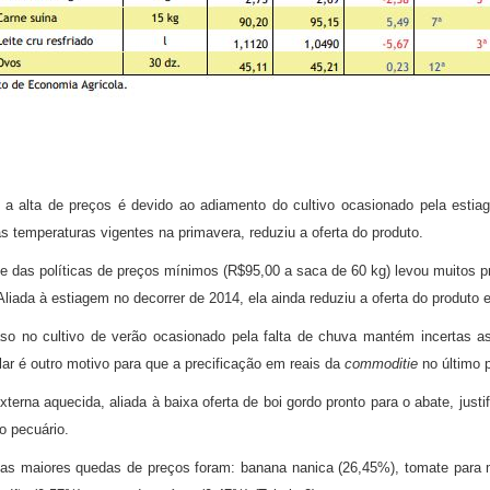
), a alta de preços é devido ao adiamento do cultivo ocasionado pela estia
s temperaturas vigentes na primavera, reduziu a oferta do produto.
ade das políticas de preços mínimos (R$95,00 a saca de 60 kg) levou muitos
 Aliada à estiagem no decorrer de 2014, ela ainda reduziu a oferta do produt
aso no cultivo de verão ocasionado pela falta de chuva mantém incertas a
lar é outro motivo para que a precificação em reais da
commoditie
no último 
erna aquecida, aliada à baixa oferta de boi gordo pronto para o abate, just
o pecuário.
as maiores quedas de preços foram: banana nanica (26,45%), tomate para me