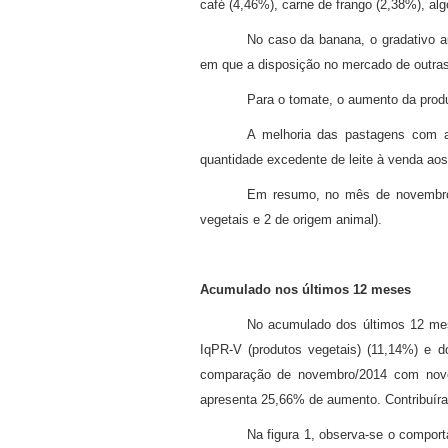
café (4,46%), carne de frango (2,38%), al
No caso da banana, o gradativo 
em que a disposição no mercado de outras
Para o tomate, o aumento da produ
A melhoria das pastagens com a 
quantidade excedente de leite à venda aos 
Em resumo, no mês de novembro, 
vegetais e 2 de origem animal).
Acumulado nos últimos 12 meses
No acumulado dos últimos 12 mese
IqPR-V (produtos vegetais) (11,14%) e d
comparação de novembro/2014 com novem
apresenta 25,66% de aumento. Contribuíram
Na figura 1, observa-se o comport