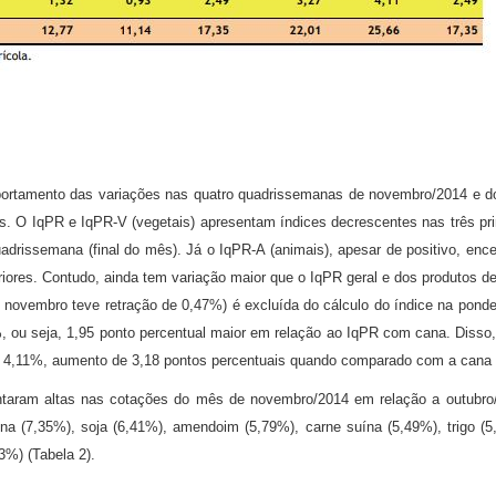
portamento das variações nas quatro quadrissemanas de novembro/2014 e 
vos. O IqPR e IqPR-V (vegetais) apresentam índices decrescentes nas três 
uadrissemana (final do mês). Já o IqPR-A (animais), apesar de positivo, en
res. Contudo, ainda tem variação maior que o IqPR geral e dos produtos de
novembro teve retração de 0,47%) é excluída do cálculo do índice na ponder
 ou seja, 1,95 ponto percentual maior em relação ao IqPR com cana. Disso,
 4,11%, aumento de 3,18 pontos percentuais quando comparado com a cana (
taram altas nas cotações do mês de novembro/2014 em relação a outubro/
ina (7,35%), soja (6,41%), amendoim (5,79%), carne suína (5,49%), trigo (5
3%) (Tabela 2).