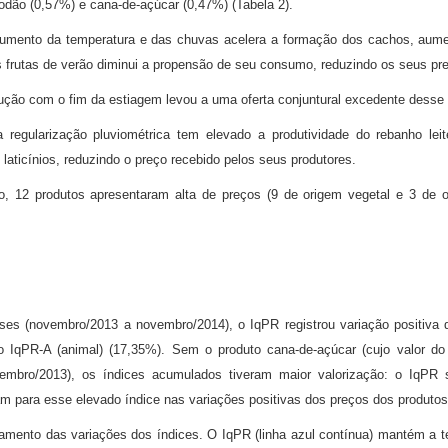
godão (0,57%) e cana-de-açúcar (0,47%) (Tabela 2).
aumento da temperatura e das chuvas acelera a formação dos cachos, aum
 frutas de verão diminui a propensão de seu consumo, reduzindo os seus pr
ção com o fim da estiagem levou a uma oferta conjuntural excedente desse 
regularização pluviométrica tem elevado a produtividade do rebanho lei
laticínios, reduzindo o preço recebido pelos seus produtores.
12 produtos apresentaram alta de preços (9 de origem vegetal e 3 de o
s (novembro/2013 a novembro/2014), o IqPR registrou variação positiva d
o IqPR-A (animal) (17,35%). Sem o produto cana-de-açúcar (cujo valor d
bro/2013), os índices acumulados tiveram maior valorização: o IqPR 
 para esse elevado índice nas variações positivas dos preços dos produtos v
amento das variações dos índices. O IqPR (linha azul contínua) mantém a te