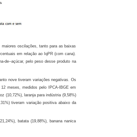
maiores oscilações, tanto para as baixas
rcentuais em relação ao IqPR (com cana).
na-de--açúcar, pelo peso desse produto na
nto nove tiveram variações negativas. Os
os 12 meses, medidos pelo IPCA-IBGE em
z (10,72%), laranja para indústria (9,58%)
31%) tiveram variação positiva abaixo da
21,24%), batata (19,88%), banana nanica