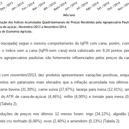
l tracejada) segue o mesmo comportamento do IqPR com cana, porém, com 
e o índice sem a cana (IqPR-sem cana) está valorizado em 9,24 pontos pe
 agropecuários paulistas são fortemente influenciados pelos preços da ca
com novembro/2013, dez produtos apresentaram variações positivas, enqua
mentos em patamares mais elevados que a inflação acumulada nos últim
arne bovina (31,30%), carne suína (27,87%), laranja para mesa (12,41%), arro
s do ATR de cana-de-açúcar (4,46%), milho (4,00%) e tomate para mesa (0,
Tabela 2).
duções de preços nos últimos 12 meses foram: trigo (34,12%), algodão (
leite cru resfriado (6,06%), ovos (2,40%) e amendoim (0,13%) (Tabela 2).