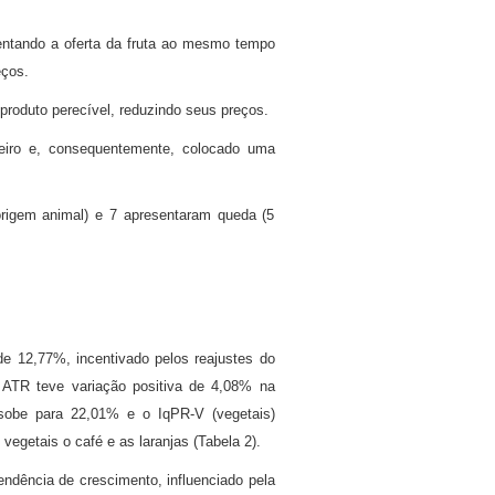
entando a oferta da fruta ao mesmo tempo
eços.
produto perecível, reduzindo seus preços.
teiro e, consequentemente, colocado uma
rigem animal) e 7 apresentaram queda (5
e 12,77%, incentivado pelos reajustes do
o ATR teve variação positiva de 4,08% na
sobe para 22,01% e o IqPR-V (vegetais)
egetais o café e as laranjas (Tabela 2).
ndência de crescimento, influenciado pela