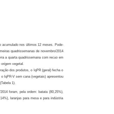
do acumulado nos últimos 12 meses. Pode-
primeiras quadrissemanas de novembro/2014
cerra a quarta quadrissemana com recuo em
 origem vegetal.
ação dos produtos, o IqPR (geral) fecha o
 o IqPR-V sem cana (vegetais) apresentou
Tabela 1).
2014 foram, pela ordem: batata (80,25%),
,14%), laranjas para mesa e para indústria