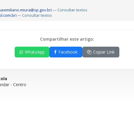
aximiliano.miura@sp.gov.br
) —
Consultar textos
l.com.br
) —
Consultar textos
Compartilhar este artigo:
WhatsApp
Facebook
Copiar Link
cola
andar
- Centro