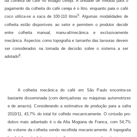
da colheita de café no estágio cereja. A unidade de medida para o
pagamento da colheita do café cereja é o litro, enquanto para
o café
5
coco utiliza-se a saca de 100-110 litros
. Algumas modalidades de
colheita estão disponíveis ao setor e permitem o produtor decidir
entre colheita manual, manu-al/mecânica e exclusivamente
mecânica. Aspectos como topografia e tamanho das la­vouras devem
ser considerados na tomada de decisão sobre o sistema a ser
6
adotado
.
A colheita mecânica do café em São Paulo encontra-se
bastante disseminada (com derriçadoras ou máquinas automotrizes
e de arrasto). Considerando a estimativa de pro­dução para a safra
2010/11, 43,7% do total foi colhido mecanicamente. O cinturão pro­
dutivo mais adiantado é o da Alta Mogiana de Franca, com 54,7%
do volume da colheita sendo recolhida mecanicamente. A topografia