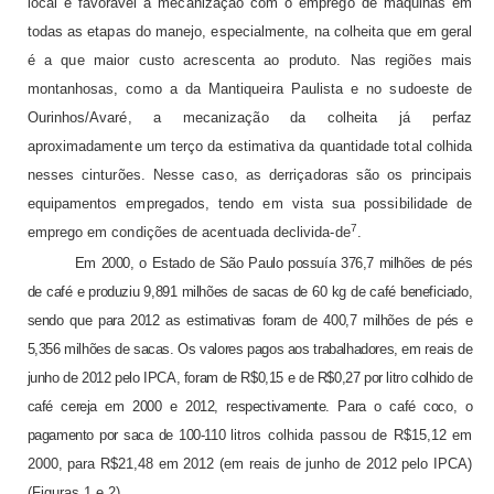
local é favorável à mecanização com o emprego de máquinas em
todas as etapas do manejo, especialmente, na colheita que em geral
é a que maior custo acrescenta ao produto. Nas regiões mais
montanhosas, como a da Mantiqueira Paulista e no sudoeste de
Ourinhos/Avaré, a mecanização da co­lheita já perfaz
aproximadamente um terço da estimativa da quantidade total colhida
nesses cinturões. Nesse caso, as derriçadoras são os principais
equipamentos emprega­dos, tendo em vista sua possibilidade de
7
emprego em condições de acentuada declivida-de
.
Em 2000, o Estado de São Paulo possuía 376,7 milhões de pés
de café e produziu 9,891 milhões de sacas de 60 kg de café beneficiado,
sendo que para 2012 as estimativas foram de 400,7 milhões de pés e
5,356 milhões de sacas. Os valores pagos aos trabalhadores, em reais de
junho de 2012 pelo IPCA, foram de R$0,15 e de R$0,27 por litro colhido de
café cereja em 2000 e 2012, respectivamente. Para o café coco, o
pagamento por saca de 100-110
litros colhida passou de R$15,12 em
2000, para R$21,48 em 2012 (em reais de junho de 2012 pelo IPCA)
(Figuras 1 e 2).