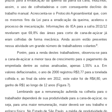
prazos para a erradicação da queima da palha da cana, induzindo,
assim, o uso de colheitadeiras e com consequente declínio do
trabalho manual. Acrescenta-se o Protocolo Agroambiental que, com
os mesmos fins da Lei para a erradicação da queima, acelerou o
processo de mecanização. Informações do IEA para a safra 2011/12
revelaram que 69,8% das áreas para corte de cana-de-açúcar já
eram colhidas de forma mecânica. Ainda assim estão presentes
9
nessa atividade um grande número de trabalhadores volantes
.
Porém, para a renda destes trabalhadores, observou-se para
a cana-de-açúcar a menor taxa de crescimento para o pagamento da
empreitada dentre as outras analisadas, apenas 1,55% a.a. Em
valores deflacionados, o ano de 2000 registrou R$3,77 para a tonelada
colhida e, ao final da série em 2012, este valor foi de R$4,80, um
ganho de R$1 ao longo de 12 anos (Figura 7).
Lembrando que a remuneração auferida na colheita para o
trabalhador dependerá de sua produtividade para a cana-de-açúcar, ou
seja, para uma maior remuneração, maior deverá ser seu trabalho e
esforço físico. No Estado de São Paulo, a média de produtividade do