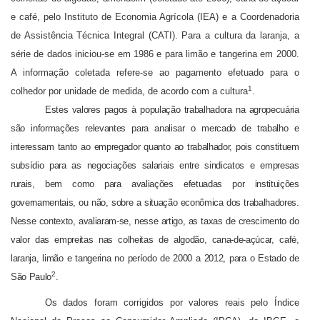
e café, pelo Instituto de Economia Agrícola (IEA) e a Coordenadoria
de Assistência Técnica Integral (CATI). Para a cultura da laranja, a
série de dados iniciou-se em 1986 e para limão e tangerina em 2000.
A informação coletada refere-se ao paga­mento efetuado para o
1
colhedor por unidade de medida, de acordo com a cultura
.
Estes valores pagos à população trabalhadora na agropecuária
são informações rele­vantes para analisar o mercado de trabalho e
interessam tanto ao empregador quanto ao trabalhador, pois constituem
subsídio para as negociações salariais entre sindicatos e empre­sas
rurais, bem como para avaliações efetuadas por instituições
governamentais, ou não, sobre a situação econômica dos trabalhadores.
Nesse contexto, avaliaram-se, nesse artigo, as taxas de crescimento do
valor das empreitas nas colheitas de algodão, cana-de-açúcar, café,
laranja, limão e tangerina no período de 2000 a 2012, para o Estado de
2
São Paulo
.
Os dados foram corrigidos por valores reais pelo Índice