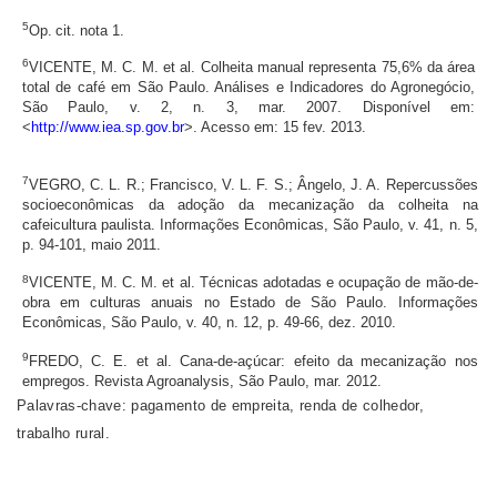
5
Op. cit. nota 1.
6
VICENTE, M. C. M. et al. Colheita manual representa 75,6% da área
total de café em São Paulo. Análises e Indicadores do Agronegócio,
São Paulo, v. 2, n. 3, mar. 2007. Disponível em:
<
http://www.iea.sp.gov.br
>. Acesso em: 15 fev. 2013.
7
VEGRO, C. L. R.; Francisco, V. L. F. S.; Ângelo, J. A. Repercussões
socioeconômicas da adoção da mecani­zação da colheita na
cafeicultura paulista. Informações Econômicas, São Paulo, v. 41, n. 5,
p. 94-101, maio 2011.
8
VICENTE, M. C. M. et al. Técnicas adotadas e ocupação de mão-de-
obra em culturas anuais no Estado de São Paulo. Informações
Econômicas, São Paulo, v. 40, n. 12, p. 49-66, dez. 2010.
9
FREDO, C. E. et al. Cana-de-açúcar: efeito da mecanização nos
empregos. Revista Agroanalysis, São Paulo, mar. 2012.
Palavras-chave: pagamento de empreita, renda de colhedor,
trabalho rural.