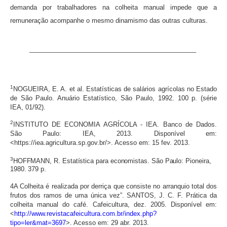
demanda por trabalhadores na colheita manual impede que a
remuneração acompanhe o mesmo dinamismo das outras culturas.
_______________________________________________
1
NOGUEIRA, E. A. et al. Estatísticas de salários agrícolas no Estado
de São Paulo. Anuário Estatístico, São Paulo, 1992. 100 p. (série
IEA, 01/92).
2
INSTITUTO DE ECONOMIA AGRÍCOLA - IEA. Banco de Dados.
São Paulo: IEA, 2013. Disponível em:
<https://iea.agricultura.sp.gov.br/>. Acesso em: 15 fev. 2013.
3
HOFFMANN, R. Estatística para economistas. São Paulo: Pioneira,
1980. 379 p.
4A Colheita é realizada por derriça que consiste no arranquio total dos
frutos dos ramos de uma única vez”. SANTOS, J. C. F. Prática da
colheita manual do café. Cafeicultura, dez. 2005. Disponível em:
<
http://www.revistacafeicultura.com.br/index.php?
tipo=ler&mat=3697
>. Acesso em: 29 abr. 2013.