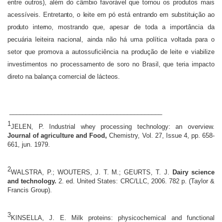
entre outros), além do câmbio favorável que tornou os produtos mais
acessíveis.
Entretanto, o leite em pó está entrando em substituição ao
produto interno
, mostrando que, apesar de toda a importância da
pecuária leiteira nacional, ainda não há uma política voltada para o
setor que promova a autossuficiência na produção de leite e viabilize
investimentos no processamento de soro no Brasil, que teria impacto
direto na balança comercial de lácteos.
____________________________________________
1
JELEN, P. Industrial whey processing technology: an overview.
Journal of agriculture and Food,
Chemistry, Vol. 27, Issue 4, pp. 658-
661, jun. 1979.
2
WALSTRA, P.; WOUTERS, J. T. M.; GEURTS, T. J.
Dairy science
and technology.
2. ed. United States: CRC/LLC, 2006. 782 p. (Taylor &
Francis Group).
3
KINSELLA, J. E. Milk proteins: physicochemical and functional