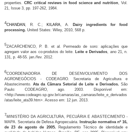
properties.
CRC critical reviews in food science and nutrition
, Vol.
21, Issue 3, pp. 197-262, 1984.
4
CHANDAN
, R. C.;
KILARA
, A.
Dairy ingredients for food
processing.
United States: Wiley, 2010, 568 p.
5
ZACARCHENCO, P. B. et al. Permeado de soro: aplicações que
agregam valor aos co-produtos do leite.
Leite e Derivados
, ano 21,
n.
131, p. 48-55. jan./fev. 2012.
6
COORDENADORIA DE DESENVOLVIMENTO DOS
AGRONEGÓCIOS - CODEAGRO. Secretaria de Agricultura e
Abastecimento.
Ata da Câmara Setorial de Leite e Derivados.
São
Paulo: CODEAGRO, ago. 2003. Disponível em:
<http://www.codeagro.sp.gov.br/camaras/as_camaras/leite_e_derivados
/atas/leite_ata39.htm>. Acesso em: 12 jun. 2013.
7
MINISTÉRIO DA AGRICULTURA, PECUÁRIA E ABASTECIMENTO -
MAPA. Secretaria de Defesa Agropecuária.
Instrução normativa nº 16,
de 23 de agosto de 2005.
Regulamento Técnico de identidade e