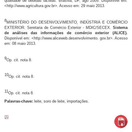
qualidade de bebidas lácteas. Brasília, DF, ago 2005. Disponível em:
<http://www.agricultura.gov.br>. Acesso em: 29 maio 2013.
8
MINISTÉRIO DO DESENVOLVIMENTO, INDÚSTRIA E COMÉRCIO
EXTERIOR. Seretaria de Comércio Exterior - MDIC/SECEX.
Sistema
de análises das informações de comércio exterior (ALICE).
Disponível em: <http://www.aliceweb.desenvolvimento. gov.br>. Acesso
em: 08 maio 2013.
9
Op. cit. nota 8.
10
Op. cit. nota 8.
11
Op. cit. nota 8.
Palavras-chave:
leite, soro de leite, importações.