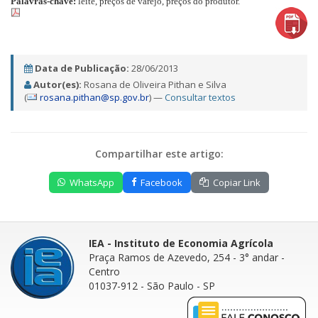
Palavras-chave:
leite, preços de varejo, preços do produtor.
Data de Publicação:
28/06/2013
Autor(es):
Rosana de Oliveira Pithan e Silva
(
rosana.pithan@sp.gov.br
) —
Consultar textos
Compartilhar este artigo:
WhatsApp
Facebook
Copiar Link
IEA - Instituto de Economia Agrícola
Praça Ramos de Azevedo, 254 - 3° andar
-
Centro
01037-912 - São Paulo - SP