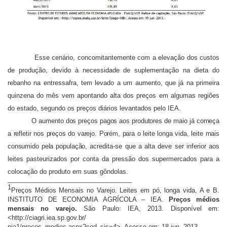
Esse cenário, concomitantemente com a elevação dos custos
de produção, devido à necessidade de suplementação na dieta do
rebanho na entressafra, tem levado a um aumento, que já na primeira
quinzena do mês vem apontando alta dos preços em algumas regiões
do estado, segundo os preços diários levantados pelo IEA.
O aumento dos preços pagos aos produtores de maio já começa
a refletir nos preços do varejo. Porém, para o leite longa vida, leite mais
consumido pela população,
acredita-se que a alta deve ser inferior aos
leites pasteurizados por conta da pressão dos supermercados para a
colocação do produto em suas gôndolas.
___________________________________
1
Preços Médios Mensais no Varejo. Leites em pó, longa vida, A e B.
INSTITUTO DE ECONOMIA AGRÍCOLA – IEA.
Preços médios
mensais no varejo.
São Paulo: IEA, 2013. Disponível em:
<http://ciagri.iea.sp.gov.br/
nia1/precos_medios.aspx?cod_sis=4>. Acesso em: 18 jun. 2013.