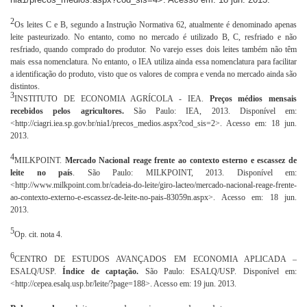
2
Os leites C e B, segundo a Instrução Normativa 62, atualmente é denominado apenas
leite pasteurizado. No entanto, como no mercado é utilizado B, C, resfriado e não
resfriado, quando comprado do produtor. No varejo esses dois leites também não têm
mais essa nomenclatura. No entanto, o IEA utiliza ainda essa nomenclatura para facilitar
a identificação do produto, visto que os valores de compra e venda no mercado ainda são
distintos.
3
INSTITUTO DE ECONOMIA AGRÍCOLA - IEA.
Preços médios mensais
recebidos pelos agricultores.
São Paulo: IEA, 2013. Disponível em:
<http://ciagri.iea.sp.gov.br/nia1/precos_medios.aspx?cod_sis=2>. Acesso em: 18 jun.
2013.
4
MILKPOINT.
Mercado Nacional reage frente ao contexto esterno e escassez de
leite no país
. São Paulo: MILKPOINT, 2013. Disponível em:
<http://www.milkpoint.com.br/cadeia-do-leite/giro-lacteo/mercado-nacional-reage-frente-
ao-contexto-externo-e-escassez-de-leite-no-pais-83059n.aspx>. Acesso em: 18 jun.
2013.
5
Op. cit. nota 4.
6
CENTRO DE ESTUDOS AVANÇADOS EM ECONOMIA APLICADA –
ESALQ/USP.
Índice de captação.
São Paulo: ESALQ/USP. Disponível em:
<http://cepea.esalq.usp.br/leite/?page=188>. Acesso em: 19 jun. 2013.