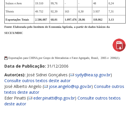
Suínos e Aves
19.510
99,76
-
-
48
0,24
Têxteis
49.752
92,39
163
0,30
3.937
7,31
Exportações Totais
2.586.087
68,01
1.097.476
28,86
118.862
3,13
Fonte: Elaborada pelo Instituto de Economia Agrícola, a partir de dados básicos da
SECEX/MDIC
Exportações para CHINA,por Grupo de Mercadorias e Fator Agregado, Brasil, 2005 e 2006(1).
Data de Publicação:
31/12/2006
Autor(es):
José Sidnei Gonçalves (
sydy@iea.sp.gov.br
)
Consulte outros textos deste autor
José Alberto Angelo (
jose.angelo@sp.gov.br
)
Consulte outros
textos deste autor
Eder Pinatti (
eder.pinatti@sp.gov.br
)
Consulte outros textos
deste autor