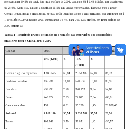
representaram 90,5% do total. Em igual período de 2006, somaram US$ 3,63 bilhões, um crescimento
de 28,9%. Com isso, passam a significar 95,5% das vendas concretizadas. Destaque para o grupo
Cereais, leguminosas e oleaginosas, no qual estão incluídos a soja e seus derivados, que atingiram US$
1,89 bilhão (60,8%) durante 2005, aumentando 34,7%, para US$ 2,55 bilhões, em igual período de
2006 (
tabela 4
).
Tabela 4 - Principais grupos de cadeias de produção das exportações dos agronegócios
brasileiros para a China, 2005 e 2006
Grupos
2005
2006
Variação %
US$ (1.000)
%
US$
%
(1.000)
Cereais / leg. / oleaginosas
1.893.575
60,84
2.551.132
67,09
34,73
Produtos florestais
435.734
14,00
570.636
15,01
30,96
Bovideos
239.798
7,70
378.113
9,94
57,68
Fumo
248.822
7,99
77.611
2,04
-68,81
Cana e sacarideas
191
0,01
55.290
1,45
28.856,45
Subtotal
2.818.120
90,54
3.632.782
95,54
28,91
Texteis
108.943
3,50
53.851
1,42
-50,57