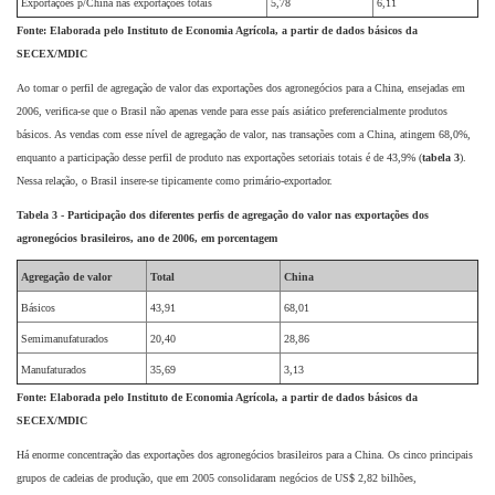
Exportações p/China nas exportações totais
5,78
6,11
Fonte: Elaborada pelo Instituto de Economia Agrícola, a partir de dados básicos da
SECEX/MDIC
Ao tomar o perfil de agregação de valor das exportações dos agronegócios para a China, ensejadas em
2006, verifica-se que o Brasil não apenas vende para esse país asiático preferencialmente
produtos
básicos. As vendas com esse nível de agregação de valor, nas transações com a China, atingem 68,0%,
enquanto a participação desse perfil de produto nas exportações setoriais totais é de 43,9% (
tabela 3
).
Nessa relação, o Brasil insere-se tipicamente como primário-exportador.
Tabela 3 - Participação dos diferentes perfis de agregação do valor nas exportações dos
agronegócios brasileiros, ano de 2006, em porcentagem
Agregação de valor
Total
China
Básicos
43,91
68,01
Semimanufaturados
20,40
28,86
Manufaturados
35,69
3,13
Fonte: Elaborada pelo Instituto de Economia Agrícola, a partir de dados básicos da
SECEX/MDIC
Há enorme concentração das exportações dos agronegócios brasileiros para a China. Os cinco principais
grupos de cadeias de produção, que em 2005 consolidaram negócios de US$ 2,82 bilhões,