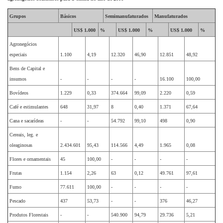
Grupos
Básicos
Semimanufaturados
Manufaturados
US$ 1.000
%
US$ 1.000
%
US$ 1.000
%
Agronegócios
especiais
1.100
4,19
12.320
46,90
12.851
48,92
Bens de Capital e
insumos
-
-
-
-
16.100
100,00
Bovídeos
1.229
0,33
374.664
99,09
2.220
0,59
Café e estimulantes
648
31,97
8
0,40
1.371
67,64
Cana e sacarídeas
-
-
54.792
99,10
498
0,90
Cereais, leg. e
oleaginosas
2.434.601
95,43
114.566
4,49
1.965
0,08
Flores e ornamentais
45
100,00
-
-
-
-
Frutas
1.154
2,26
63
0,12
49.761
97,61
Fumo
77.611
100,00
-
-
-
-
Pescado
437
53,73
-
-
376
46,27
Produtos Florestais
-
-
540.900
94,79
29.736
5,21