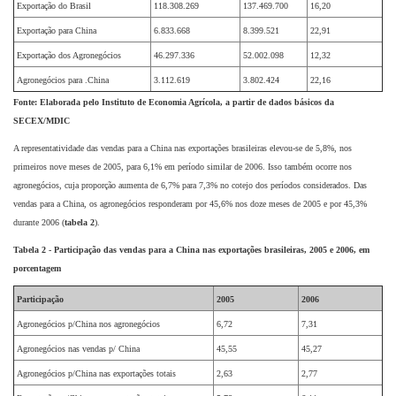
Exportação do Brasil
118.308.269
137.469.700
16,20
Exportação para China
6.833.668
8.399.521
22,91
Exportação dos Agronegócios
46.297.336
52.002.098
12,32
Agronegócios para .China
3.112.619
3.802.424
22,16
Fonte: Elaborada pelo Instituto de Economia Agrícola, a partir de dados básicos da
SECEX/MDIC
A representatividade das vendas para a China nas exportações brasileiras elevou-se de 5,8%, nos
primeiros nove meses de 2005, para 6,1% em período similar de 2006. Isso também ocorre nos
agronegócios, cuja proporção aumenta de 6,7% para 7,3% no cotejo dos períodos considerados. Das
vendas para a China, os agronegócios responderam por 45,6% nos doze meses de 2005 e por 45,3%
durante 2006 (
tabela 2
).
Tabela 2 - Participação das vendas para a China nas exportações brasileiras, 2005 e 2006, em
porcentagem
Participação
2005
2006
Agronegócios p/China nos agronegócios
6,72
7,31
Agronegócios nas vendas p/ China
45,55
45,27
Agronegócios p/China nas exportações totais
2,63
2,77