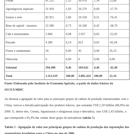
Frutas
41.225
1,32
50.978
1,34
23,66
Agronegocios especiais
31.918
1,03
26.270
0,69
-17,70
Suinos e aves
82.911
2,66
19.558
0,51
-76,41
Bens de capital / insumos
22.580
0,73
16.100
0,42
-28,70
Cafe e estimulantes
2.600
0,08
2.027
0,05
-22,03
Pescado
4.289
0,14
813
0,02
-81,04
Flores e ornamentais
34
0,00
45
0,00
35,23
Olericolas
0
0,00
0
0,00
0,00
Subtotal
294.498
9,46
169.642
4,46
-42,40
Total
3.112.619
100,00
3.802.424
100,00
22,16
Fonte: Elaborada pelo Instituto de Economia Agrícola, a partir de dados básicos da
SECEX/MDIC
Ao destacar a agregação de valor para os principais grupos de cadeias de produção transacionados com a
China, nota-se a elevada participação dos produtos básicos, que somaram US$ 2,59 bilhões (68,0%) em
2006. E, dentre eles, Cereais, leguminosas e oleaginosas (soja e derivados), com US$ 2,43 bilhões, o
que corresponde a 95,4% das vendas desse grupo de mercadorias (
tabela 5
).
Tabela 5 - Agregação de valor nos principais grupos de cadeias de produção das exportações dos
agronegócios brasileiros para a China no ano de 2006