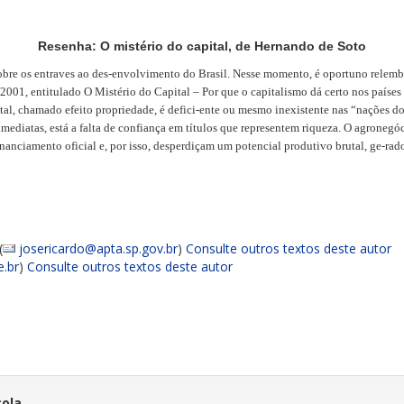
Resenha: O mistério do capital, de Hernando de Soto
os entraves ao des-envolvimento do Brasil. Nesse momento, é oportuno relembrar
001, entitulado O Mistério do Capital – Por que o capitalismo dá certo nos países 
ital, chamado efeito propriedade, é defici-ente ou mesmo inexistente nas “nações 
imediatas, está a falta de confiança em títulos que representem riqueza. O agronegó
nanciamento oficial e, por isso, desperdiçam um potencial produtivo brutal, ge-rad
(
josericardo@apta.sp.gov.br
)
Consulte outros textos deste autor
e.br
)
Consulte outros textos deste autor
cola