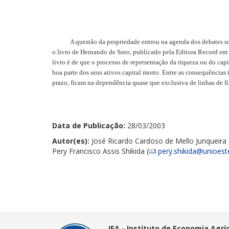
A questão da propriedade entrou na agenda dos debates sobre 
o livro de Hernando de Soto, publicado pela Editora Record em 2
livro é de que o processo de representação da riqueza ou do cap
boa parte dos seus ativos capital morto. Entre as consequências 
prazo, ficam na dependência quase que exclusiva de linhas de fi
Data de Publicação:
28/03/2003
Autor(es):
José Ricardo Cardoso de Mello Junqueira 
Pery Francisco Assis Shikida (
pery.shikida@unioest
IEA - Instituto de Economia Agrí