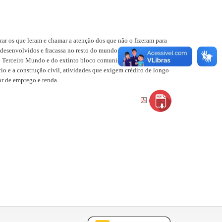
 os que leram e chamar a atenção dos que não o fizeram para
desenvolvidos e fracassa no resto do mundo. A tese central do
do Terceiro Mundo e do extinto bloco comunista”, o que faz de
cio e a construção civil, atividades que exigem crédito de longo
or de emprego e renda.