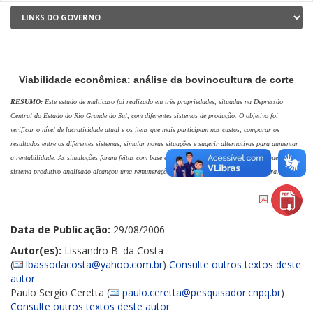
Viabilidade econômica: análise da bovinocultura de corte
RESUMO:
Este estudo de multicaso foi realizado em três propriedades, situadas na Depressão
Central do Estado do Rio Grande do Sul, com diferentes sistemas de produção. O objetivo foi
verificar
o nível de lucratividade atual e os itens que mais participam nos custos, comparar os
resultados entre
os diferentes sistemas, simular novas situações e sugerir alternativas para aumentar
a rentabilidade. As
simulações foram feitas com base em um rebanho estável. Concluiu-se que nenhum
sistema produtivo
analisado alcançou uma remuneração mínima do capital investido na terra.
Data de Publicação:
29/08/2006
Autor(es):
Lissandro B. da Costa
(
lbassodacosta@yahoo.com.br
)
Consulte outros textos deste
autor
Paulo Sergio Ceretta (
paulo.ceretta@pesquisador.cnpq.br
)
Consulte outros textos deste autor