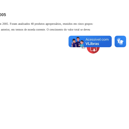
005
em 2005. Foram analisados 48 produtos agropecuários, reunidos em cinco grupos:
 anterior, em termos de moeda corrente. O crescimento do valor total se deveu