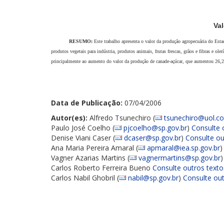
Val
RESUMO:
Este trabalho apresenta o valor da produção agropecuária do Es
produtos vegetais para indústria, produtos animais, frutas frescas, grãos e fibras e
principalmente ao aumento do valor da produção de canade-açúcar, que aumentou 26
Data de Publicação:
07/04/2006
Autor(es):
Alfredo Tsunechiro (
tsunechiro@uol.c
Paulo José Coelho (
pjcoelho@sp.gov.br
)
Consulte 
Denise Viani Caser (
dcaser@sp.gov.br
)
Consulte ou
Ana Maria Pereira Amaral (
apmaral@iea.sp.gov.br
Vagner Azarias Martins (
vagnermartins@sp.gov.br
Carlos Roberto Ferreira Bueno
Consulte outros texto
Carlos Nabil Ghobril (
nabil@sp.gov.br
)
Consulte out