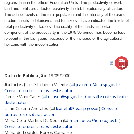
regions than in the others Federation Units. The productivity of work,
land and fertilizers affected positively the total productivity of factors.
The school levels of the rural population and the intensity of the use of
modern inputs – defensives and fertilizers – have indicated the levels of
total productivity of factors. The quality of the lands, important
component of the productivity in the 1975-95 period, has become less
relevant in the last years, because of the increase of the agricultural
horizons with the modernization.
.
.
Data de Publicação:
18/09/2000
Autor(es):
José Roberto Vicente (
jrvicente@iea.sp.gov.br
)
Consulte outros textos deste autor
Denise Viani Caser (
dcaser@sp.gov.br
)
Consulte outros textos
deste autor
Lilian Cristina Anefalos (
lcanefal@iea.sp.gov.br
)
Consulte
outros textos deste autor
Maria Celia Martins De Souza (
mcmsouza@iea.sp.gov.br
)
Consulte outros textos deste autor
Maria de Lourdes Barros Camargo