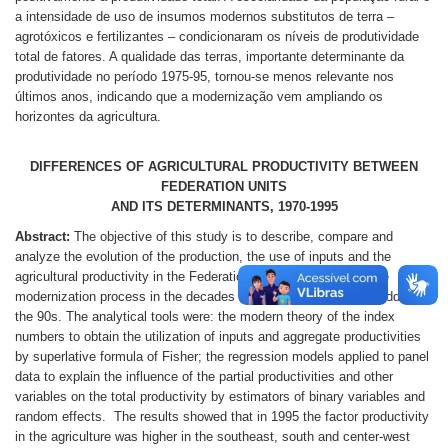
a intensidade de uso de insumos modernos substitutos de terra –
agrotóxicos e fertilizantes – condicionaram os níveis de produtividade
total de fatores. A qualidade das terras, importante determinante da
produtividade no período 1975-95, tornou-se menos relevante nos
últimos anos, indicando que a modernização vem ampliando os
horizontes da agricultura.
DIFFERENCES OF AGRICULTURAL PRODUCTIVITY BETWEEN
FEDERATION UNITS
AND ITS DETERMINANTS, 1970-1995
Abstract:
The objective of this study is to describe, compare and
analyze the evolution of the production, the use of inputs and the
agricultural productivity in the Federation Units, deriving from the
modernization process in the decades of 70, 80 decades and middles of
the 90s. The analytical tools were: the modern theory of the index
numbers to obtain the utilization of inputs and aggregate productivities
by superlative formula of Fisher; the regression models applied to panel
data to explain the influence of the partial productivities and other
variables on the total productivity by estimators of binary variables and
random effects. The results showed that in 1995 the factor productivity
in the agriculture was higher in the southeast, south and center-west