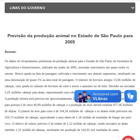
Previsão da produção animal no Estado de São Paulo para
2005
Resumo:
Os dados do levantamento preliminar da produção animal para o Estado de São
Paulo da Secretaria de
Agricultura e Abastecimento, realizado em junho de 2005, mostram crescimento
em quase todos os
setores. Houve queda na área de pastagem cultivada e crescimento nos demais
segmentos, resultando em
uma diminuição de quase 1% na área total de pastagem. O número de bovinos
atingiu 13,66 milhões de
cabeças, com queda no número de bovinos de corte e misto e aumento no
de leite. Deverão ser enviadas
5,01 milhões cabeças para abate, representando uma oferta de 78,21
milhões de arrobas de carne bovina.
A produção leiteira está prevista em aproximadamente 2,13 bilhões
de litros. O plantel paulista de aves
para postura é de cerca 40,99 milhões de cabeças e a produção de
ovos deverá totalizar 877,46 milhões
de dúzias. O plantel de aves para corte é de 144,56 milhões de
cabeças e os abates estão previstos em
556,73 milhões de cabeças, equivalendo a uma oferta de 1,18
milhão de toneladas de frango em peso
vivo. O efetivo de suínos previsto é da ordem de 1,52 milhão de
cabeças, sendo enviados ao abate
também 1,52 milhão de cabeças, resultando em produção de 144,62
mil toneladas de carne.