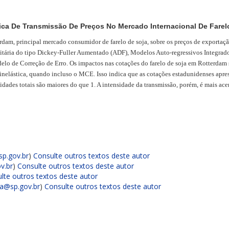
ica De Transmissão De Preços No Mercado Internacional De Farelo
rdam, principal mercado consumidor de farelo de soja, sobre os preços de exportaç
iz unitária do tipo Dickey-Fuller Aumentado (ADF), Modelos Auto-regressivos Inte
elo de Correção de Erro. Os impactos nas cotações do farelo de soja em Rotterdam 
 inelástica, quando incluso o MCE. Isso indica que as cotações estadunidenses apr
icidades totais são maiores do que 1. A intensidade da transmissão, porém, é mais ac
sp.gov.br
)
Consulte outros textos deste autor
v.br
)
Consulte outros textos deste autor
lte outros textos deste autor
ca@sp.gov.br
)
Consulte outros textos deste autor