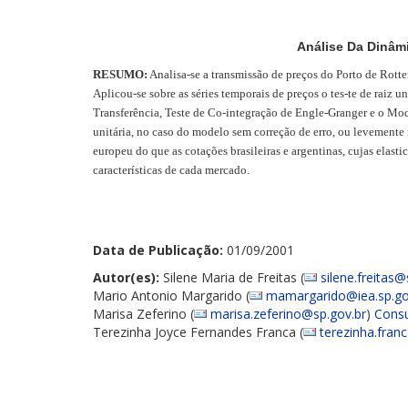
Análise Da Dinâm
RESUMO:
Analisa-se a transmissão de preços do Porto de Rotte
Aplicou-se sobre as séries temporais de preços o tes-te de ra
Transferência, Teste de Co-integração de Engle-Granger e o Mod
unitária, no caso do modelo sem correção de erro, ou levemente
europeu do que as cotações brasileiras e argentinas, cujas elast
características de cada mercado.
Data de Publicação:
01/09/2001
Autor(es):
Silene Maria de Freitas (
silene.freitas@
Mario Antonio Margarido (
mamargarido@iea.sp.go
Marisa Zeferino (
marisa.zeferino@sp.gov.br
)
Consu
Terezinha Joyce Fernandes Franca (
terezinha.fran