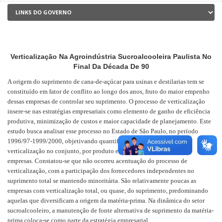
Verticalização Na Agroindústria Sucroalcooleira Paulista No
Final Da Década De 90
A origem do suprimento de cana-de-açúcar para usinas e destilarias tem se
constituído em fator de conflito ao longo dos anos, fruto do maior empenho
dessas empresas de controlar seu suprimento. O processo de verticalização
insere-se nas estratégias empresariais como elemento de ganho de eficiência
produtiva, minimização de custos e maior capacidade de planejamento. Este
estudo busca analisar esse processo no Estado de São Paulo, no período
1996/97-1999/2000, objetivando quantificar a evolução do grau de
verticalização no conjunto, por produto e por constituição legal das
empresas. Constatou-se que não ocorreu acentuação do processo de
verticalização, com a participação dos fornecedores independentes no
suprimento total se mantendo minoritária. São relativamente poucas as
empresas com verticalização total, ou quase, do suprimento, predominando
aquelas que diversificam a origem da matéria-prima. Na dinâmica do setor
sucroalcooleiro, a manutenção de fonte alternativa de suprimento da matéria-
prima coloca-se como parte da estratégia empresarial.