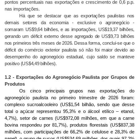
pontos percentuais nas exportações e crescimento de 0,6 p.p.
nas importações.
Há que se destacar que as exportações paulistas nos
demais setores da economia - exclusive o agronegócio -
somaram US$9,64 bilhões, e as importações, US$19,37 bilhões,
gerando um déficit externo desse agregado de US$9,73 bilhões
nos primeiros três meses de 2026. Dessa forma, conclui-se que o
déficit do comércio exterior paulista só não foi maior devido ao
desempenho do agronegócio estadual, cujo saldo se manteve
positivo (US$4,49 bilhões).
1.2 - Exportações do Agronegócio Paulista por Grupos de
Produtos
Os cinco principais grupos nas exportações do
agronegócio paulista no primeiro trimestre de 2026 foram:
complexo sucroalcooleiro (US$1,54 bilhão, sendo que desse
total o açúcar representou 95,3% e o álcool etílico – etanol,
4,7%), setor de carnes (US$972,08 milhões, em que a carne
bovina respondeu por 81,7%), produtos florestais (US$837,38
milhões, com participações de 66,2% de celulose e 28,3% de
papel), o grupo de sucos (US$534,69 milhões, dos quais 97,2%