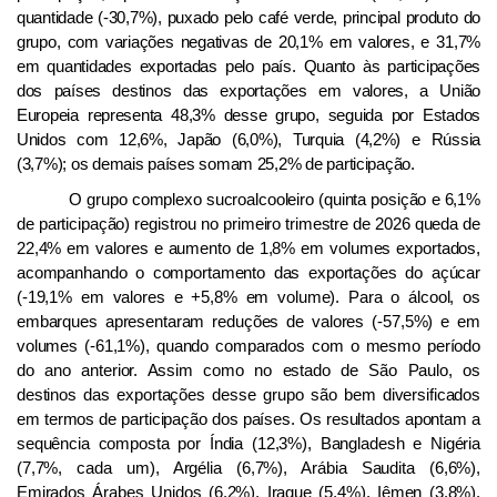
quantidade
(-30,7
%), puxado pelo café verde, principal produto do
grupo, com variações negativas de 20,1% em valores, e 31,7%
em quantidades exportadas pelo país. Quanto às participações
dos países destinos das exportações em valores, a União
Europeia representa 48,3% desse grupo, seguida por Estados
Unidos com 12,6%, Japão (6,0%), Turquia (4,2%) e Rússia
(3,7%); os demais países somam 25,2% de participação.
O grupo complexo sucroalcooleiro (quinta posição e 6,1%
de participação) registrou no primeiro trimestre de 2026 queda de
22,4% em valores e aumento de 1,8% em volumes exportados,
acompanhando o comportamento das exportações do açúcar
(-19,1% em valores e +5,8% em volume). Para o álcool, os
embarques apresentaram reduções de valores (-57,5%) e em
volumes (-61,1%), quando comparados com o mesmo período
do ano anterior.
Assim como no estado de São Paulo, os
destinos das exportações desse grupo são bem diversificados
em termos de participação dos países. Os resultados apontam a
sequência composta por Índia (12,3%), Bangladesh e Nigéria
(7,7%, cada um), Argélia (6,7%), Arábia Saudita (6,6%),
Emirados Árabes Unidos (6,2%), Iraque (5,4%), Iêmen (3,8%),