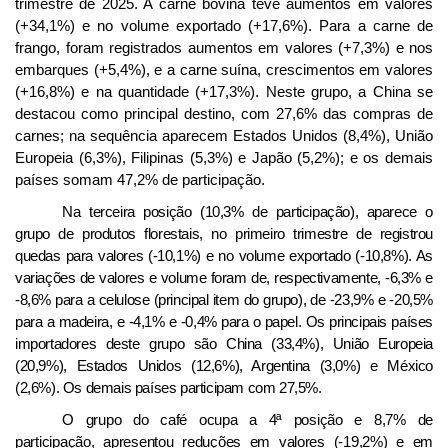
trimestre de 2025.
A carne bovina teve aumentos em valores
(+34,1%) e no volume exportado (+17,6%). Para a carne de
frango, foram registrados aumentos em valores (+7,3%) e nos
embarques (+5,4%), e a carne suína, crescimentos em valores
(+16,8%) e na quantidade (+17,3%). Neste grupo, a China se
destacou como principal destino, com 27,6% das compras de
carnes; na sequência aparecem Estados Unidos (8,4%), União
Europeia (6,3%), Filipinas (5,3%) e Japão (5,2%); e os demais
países somam 47,2% de participação.
Na terceira posição (10,3% de participação), aparece o
grupo de produtos florestais, no primeiro trimestre de registrou
quedas para valores (-10,1%) e no volume exportado (-10,8%). As
variações de valores e volume foram de, respectivamente, -6,3% e
-8,6% para a celulose (principal item do grupo), de -23,9% e -20,5%
para a madeira, e -4,1% e -0,4% para o papel.
Os principais países
importadores deste grupo são China (33,4%), União Europeia
(20,9%), Estados Unidos (12,6%), Argentina (3,0%) e México
(2,6%). Os demais países participam com 27,5%.
O grupo do café ocupa a 4ª posição e 8,7% de
participação, apresentou reduções em valores (-19,2%) e em