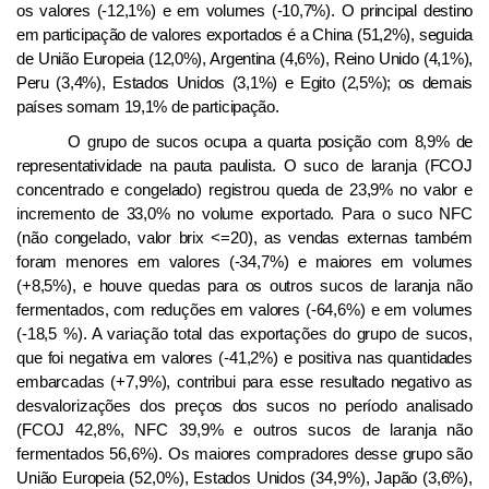
os valores (-12,1%) e em volumes (-10,7%).
O principal destino
em participação de valores exportados é a
China (51,2%), seguida
de União Europeia (12,0%), Argentina (4,6%), Reino Unido (4,1%),
Peru (3,4%), Estados Unidos (3,1%) e Egito (2,5%); os demais
países somam 19,1% de participação.
O grupo de sucos ocupa a quarta posição com 8,9% de
representatividade na pauta paulista. O
suco de laranja (FCOJ
concentrado e congelado) registrou queda de 23,9% no valor e
incremento de 33,0% no volume exportado. Para o suco NFC
(não congelado, valor brix <=20), as vendas externas também
foram menores em valores (-34,7%) e maiores em volumes
(+8,5%), e houve quedas para os outros sucos de laranja não
fermentados, com reduções em valores (-64,6%) e em volumes
(-18,5 %). A variação total das exportações do grupo de sucos,
que foi negativa em valores (-41,2%) e positiva nas quantidades
embarcadas (+7,9%), contribui para esse resultado negativo as
desvalorizações dos preços dos sucos no período analisado
(FCOJ 42,8%, NFC 39,9% e outros sucos de laranja não
fermentados 56,6%).
Os maiores compradores desse grupo são
União Europeia (52,0%), Estados Unidos (34,9%), Japão (3,6%),