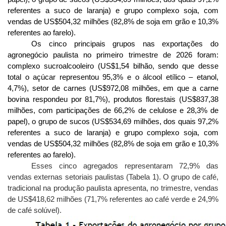
referentes a suco de laranja) e grupo complexo soja, com
vendas de US$504,32 milhões (82,8% de soja em grão e 10,3%
referentes ao farelo).
Os cinco principais grupos nas exportações do
agronegócio paulista no primeiro trimestre de 2026 foram:
complexo sucroalcooleiro (US$1,54 bilhão, sendo que desse
total o açúcar representou 95,3% e o álcool etílico – etanol,
4,7%), setor de carnes (US$972,08 milhões, em que a carne
bovina respondeu por 81,7%), produtos florestais (US$837,38
milhões, com participações de 66,2% de celulose e 28,3% de
papel), o grupo de sucos (US$534,69 milhões, dos quais 97,2%
referentes a suco de laranja) e grupo complexo soja, com
vendas de US$504,32 milhões (82,8% de soja em grão e 10,3%
referentes ao farelo).
Esses cinco agregados representaram 72,9% das
vendas externas setoriais paulistas
(Tabela 1).
O grupo de café,
tradicional na produção paulista apresenta, no trimestre, vendas
de US$418,62 milhões (71,7% referentes ao café verde e 24,9%
de café solúvel).