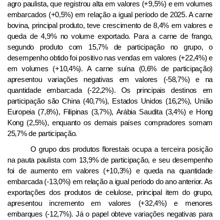
agro paulista, que registrou alta em valores (+9,5%) e em volumes
embarcados (+0,5%) em relação a igual período de 2025. A carne
bovina, principal produto, teve crescimento de 8,4% em valores e
queda de 4,9% no volume exportado. Para a carne de frango,
segundo produto com 15,7% de participação no grupo, o
desempenho obtido foi positivo nas vendas em valores (+22,4%) e
em volumes (+10,4%). A carne suína (0,6% de participação)
apresentou variações negativas em valores (-58,7%) e na
quantidade embarcada (-22,2%).
Os principais destinos em
participação são
China (40,7%), Estados Unidos (16,2%), União
Europeia (7,8%), Filipinas (3,7%), Arábia Saudita (3,4%) e Hong
Kong (2,5%), enquanto os demais países compradores somam
25,7% de participação.
O grupo dos produtos florestais
ocupa a terceira posição
na pauta paulista com 13,9% de participação, e seu desempenho
foi de aumento em valores (+10,3%) e queda na quantidade
embarcada (-13,0%) em relação a igual período do ano anterior. As
exportações dos produtos de celulose, principal item do grupo,
apresentou incremento em valores (+32,4%) e menores
embarques (-12,7%). Já o papel obteve variações negativas para