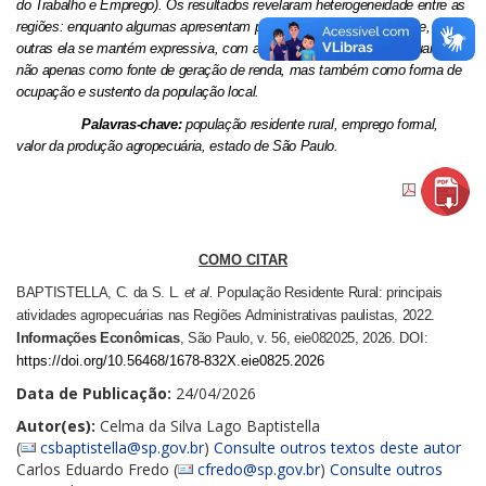
do Trabalho e Emprego). Os resultados revelaram heterogeneidade entre as
regiões: enquanto algumas apresentam população rural insignificante, em
outras ela se mantém expressiva, com atividades agropecuárias atuando
não apenas como fonte de geração de renda, mas também como forma de
ocupação e sustento da população local.
Palavras-chave:
população residente rural, emprego formal,
valor da produção agropecuária, estado de São Paulo.
COMO CITAR
BAPTISTELLA, C. da S. L.
et al.
População Residente Rural: principais
atividades agropecuárias nas Regiões Administrativas paulistas, 2022.
I
nformações Econômicas
, São Paulo, v. 56, eie082025, 2026.
DOI:
https://doi.org/10.56468/1678-832X.eie0825.2026
Data de Publicação:
24/04/2026
Autor(es):
Celma da Silva Lago Baptistella
(
csbaptistella@sp.gov.br
)
Consulte outros textos deste autor
Carlos Eduardo Fredo (
cfredo@sp.gov.br
)
Consulte outros