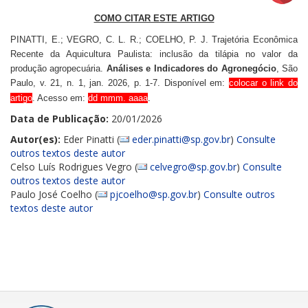
COMO CITAR ESTE ARTIGO
PINATTI, E.; VEGRO, C. L. R.; COELHO, P. J. Trajetória Econômica
Recente da Aquicultura Paulista: inclusão da tilápia no valor da
produção agropecuária.
Análises e Indicadores do Agronegócio
, São
Paulo, v. 21, n. 1, jan. 2026, p. 1-7. Disponível em:
colocar o link do
artigo
. Acesso em:
dd mmm. aaaa
.
Data de Publicação:
20/01/2026
Autor(es):
Eder Pinatti (
eder.pinatti@sp.gov.br
)
Consulte
outros textos deste autor
Celso Luís Rodrigues Vegro (
celvegro@sp.gov.br
)
Consulte
outros textos deste autor
Paulo José Coelho (
pjcoelho@sp.gov.br
)
Consulte outros
textos deste autor