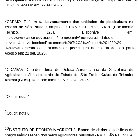
jU5ZCJ9. Acesso em: 22 set. 2025.
6
CARMO, F. J.
et al
.
Levantamento das unidades de piscicultura no
Estado de São Paulo
. Campinas: CDRS: CATI, 2021. 24 p. (Documento
Técnico, 123). Disponível em:
https://www.cati.sp.gov.br/portal/themes/unify/arquivos/produtos-e-
servicos/acervo-tecnico/Documento%20T%C3%A9cnico%20123%20-
%20levantamento_das_unidades_de_piscicultura_no_estado_de_sao_paulo_
Acesso em: 22 set. 2025.
7
CDA/SAA. Coordenadoria de Defesa Agropecuária da Secretária de
Agricultura e Abastecimento do Estado de São Paulo.
Guias de Trânsito
Animal (GTAs)
. Relatório interno. [
S. l.: s. n.
], 2025.
8
Op. cit. nota 4.
9
Op. cit. nota 6.
10
INSTITUTO DE ECONOMIA AGRÍCOLA.
Banco de dados
: estatísticas de
preços médios recebidos pelos agricultores paulistas - PMR. São Paulo: IEA,