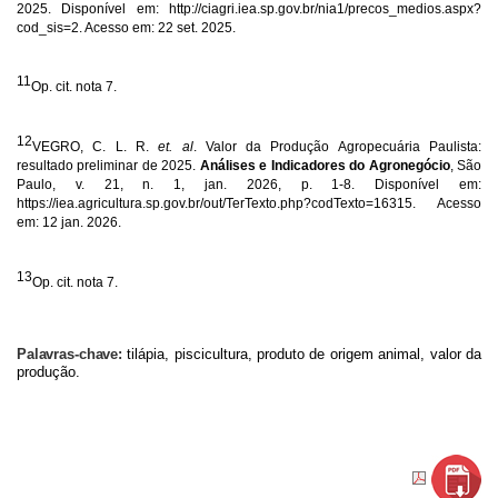
2025. Disponível em: http://ciagri.iea.sp.gov.br/nia1/precos_medios.aspx?
cod_sis=2.
Acesso em: 22 set. 2025.
11
Op. cit. nota 7.
12
VEGRO, C. L. R.
et. al
. Valor da Produção Agropecuária Paulista:
resultado preliminar de 2025.
Análises e Indicadores do Agronegócio
, São
Paulo, v. 21, n. 1, jan. 2026, p. 1-8. Disponível em:
https://iea.agricultura.sp.gov.br/out/TerTexto.php?codTexto=16315. Acesso
em: 12 jan. 2026.
13
Op. cit. nota 7.
Palavras-chave:
tilápia, piscicultura, produto de origem animal, valor da
produção.