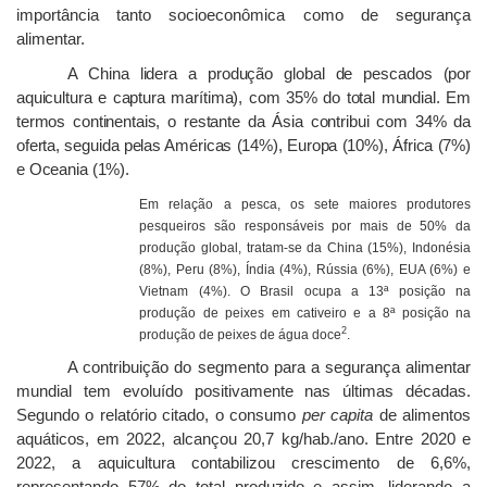
importância tanto socioeconômica como de segurança
alimentar.
A China lidera a produção global de pescados (por
aquicultura e captura marítima), com 35% do total mundial. Em
termos continentais, o restante da Ásia contribui com 34% da
oferta, seguida pelas Américas (14%), Europa (10%), África (7%)
e Oceania (1%).
Em relação a pesca, os sete maiores produtores
pesqueiros são responsáveis por mais de 50% da
produção global, tratam-se da China (15%), Indonésia
(8%), Peru (8%), Índia (4%), Rússia (6%), EUA (6%) e
Vietnam (4%). O Brasil ocupa a 13ª posição na
produção de peixes em cativeiro e a 8ª posição na
2
produção de peixes de água doce
.
A contribuição do segmento para a segurança alimentar
mundial tem evoluído positivamente nas últimas décadas.
Segundo o relatório citado, o consumo
per capita
de alimentos
aquáticos, em 2022, alcançou 20,7 kg/hab./ano. Entre 2020 e
2022, a aquicultura contabilizou crescimento de 6,6%,
representando 57% do total produzido e assim, liderando a