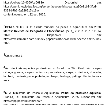
https://doi.org/10.4060/cd0683en. Disponível em:
https://openknowledge.fao.org/server/api/core/bitstreams/a10e81b3-3fbd-
4393-b7b6-6a926915a19a/
content. Acesso em: 22 set. 2025.
2
BONFA NETO, D. O estado mundial da pesca e aquicultura em 2020.
Mares: Revista de Geografia e Etnociências
, [
S. l.
], v. 2, n. 2, p. 111-14,
2020. Disponível em:
https://revistamares.com.br/index.php/files/article/view/88. Acesso em: 27 nov.
2025.
3
Op. cit. nota 1.
4
As principais espécies produzidas no Estado de São Paulo são: carpa-
cabeça grande, carpa- capim, carpa-prateada, carpa, curimbatá, dourado,
lambari, matrinxã, pacu, pintado, tambaqui, tantinga, patinga, tilápia, traíra e
truta.
5
MPA. Ministério da Pesca e Aquicultura.
Painel da produção aquícola
.
Brasília, DF: Ministério da Pesca e Aquicultura, 2025. Disponível em:
https://app.powerbi.com/view?
r=eyJrIjoiMGExOWYwM2ItNmZkYS00ZjcxLTkxOWItN2QxMDYxYjViMWRhIiwid