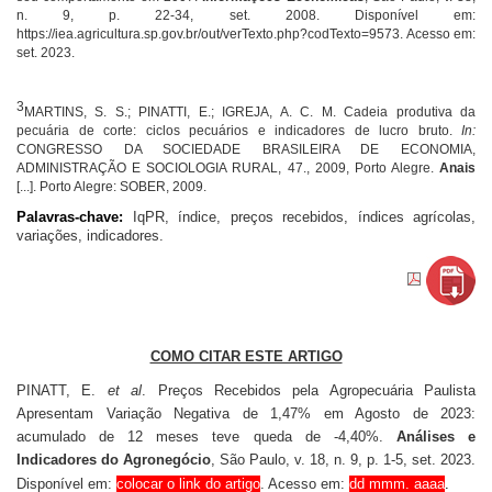
n. 9, p. 22-34, set. 2008. Disponível em:
https://iea.agricultura.sp.gov.br/out/verTexto.php?codTexto=9573. Acesso em:
set. 2023.
3
MARTINS, S. S.; PINATTI, E.; IGREJA, A. C. M. Cadeia produtiva da
pecuária de corte: ciclos pecuários e indicadores de lucro bruto.
In:
CONGRESSO DA SOCIEDADE BRASILEIRA DE ECONOMIA,
ADMINISTRAÇÃO E SOCIOLOGIA RURAL, 47., 2009, Porto Alegre.
Anais
[...]. Porto Alegre: SOBER, 2009.
Palavras-chave:
IqPR, índice, preços recebidos, índices agrícolas,
variações, indicadores.
COMO CITAR ESTE ARTIGO
PINATT, E.
et al
.
Preços Recebidos pela Agropecuária Paulista
Apresentam Variação Negativa de 1,47% em Agosto de 2023:
acumulado de 12 meses teve queda de -4,40%.
Análises e
Indicadores do Agronegócio
, São Paulo, v. 18, n. 9, p. 1-5, set. 2023.
Disponível em:
colocar o link do artigo
. Acesso em:
dd mmm. aaaa
.