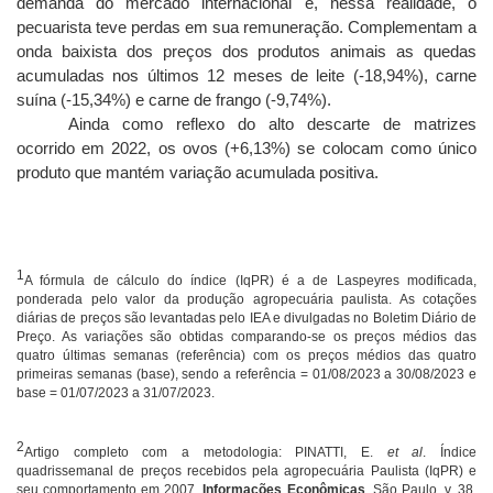
demanda do mercado internacional e, nessa realidade, o
pecuarista teve perdas em sua remuneração. Complementam a
onda baixista dos preços dos produtos animais as quedas
acumuladas nos últimos 12 meses de leite (-18,94%), carne
suína (-15,34%) e carne de frango (-9,74%).
Ainda como reflexo do alto descarte de matrizes
ocorrido em 2022, os ovos (+6,13%) se colocam como único
produto que mantém variação acumulada positiva.
1
A fórmula de cálculo do índice (IqPR) é a de Laspeyres modificada,
ponderada pelo valor da produção agropecuária paulista. As cotações
diárias de preços são levantadas pelo IEA e divulgadas no Boletim Diário de
Preço. As variações são obtidas comparando-se os preços médios das
quatro últimas semanas (referência) com os preços médios das quatro
primeiras semanas (base), sendo a referência = 01/08/2023 a 30/08/2023 e
base = 01/07/2023 a 31/07/2023.
2
Artigo completo com a metodologia: PINATTI, E.
et al
. Índice
quadrissemanal de preços recebidos pela agropecuária Paulista (IqPR) e
seu comportamento em 2007.
Informações Econômicas
, São Paulo, v. 38,