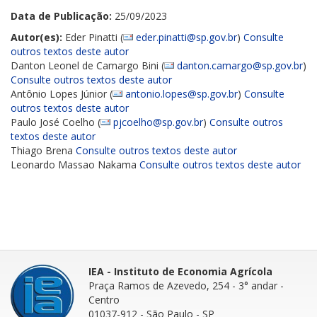
Data de Publicação:
25/09/2023
Autor(es):
Eder Pinatti (
eder.pinatti@sp.gov.br
)
Consulte
outros textos deste autor
Danton Leonel de Camargo Bini (
danton.camargo@sp.gov.br
)
Consulte outros textos deste autor
Antônio Lopes Júnior (
antonio.lopes@sp.gov.br
)
Consulte
outros textos deste autor
Paulo José Coelho (
pjcoelho@sp.gov.br
)
Consulte outros
textos deste autor
Thiago Brena
Consulte outros textos deste autor
Leonardo Massao Nakama
Consulte outros textos deste autor
IEA - Instituto de Economia Agrícola
Praça Ramos de Azevedo, 254 - 3° andar
-
Centro
01037-912 - São Paulo - SP